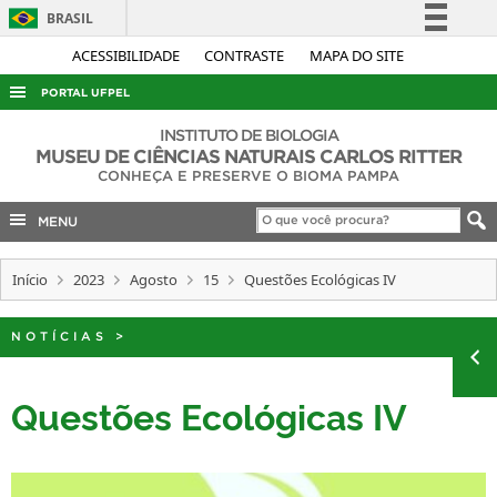
BRASIL
Simplifique!
ACESSIBILIDADE
CONTRASTE
MAPA DO SITE
Comunica BR
PORTAL UFPEL
Participe
ACESSO À INFORMAÇÃO
INSTITUTO DE BIOLOGIA
Acesso à informação
MUSEU DE CIÊNCIAS NATURAIS CARLOS RITTER
AUDITORIA
CONHEÇA E PRESERVE O BIOMA PAMPA
Legislação
COBALTO
Canais
MENU
CONCURSOS
Início
2023
Agosto
15
Questões Ecológicas IV
EDITAIS
INTERNACIONAL
NOTÍCIAS
>
OUVIDORIA
PORTARIAS
Questões Ecológicas IV
TELEFONES