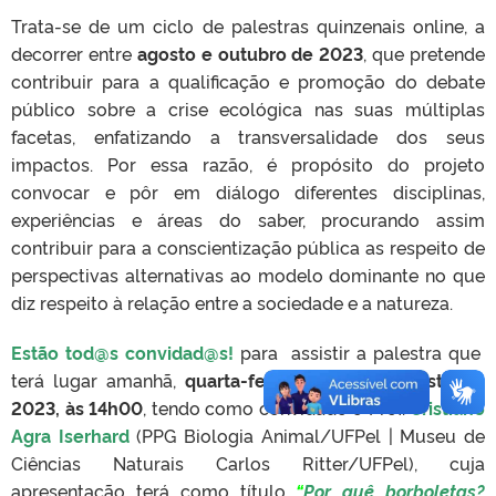
Trata-se de um ciclo de palestras quinzenais online, a
decorrer entre
agosto e outubro de 2023
, que pretende
contribuir para a qualificação e promoção do debate
público sobre a crise ecológica nas suas múltiplas
facetas, enfatizando a transversalidade dos seus
impactos. Por essa razão, é propósito do projeto
convocar e pôr em diálogo diferentes disciplinas,
experiências e áreas do saber, procurando assim
contribuir para a conscientização pública as respeito de
perspectivas alternativas ao modelo dominante no que
diz respeito à relação entre a sociedade e a natureza.
Estão tod@s convidad@s!
para assistir a palestra que
terá lugar amanhã,
quarta-feira, dia 16 de agosto de
2023, às 14h00
, tendo como convidado o Prof.
Cristiano
Agra Iserhard
(PPG Biologia Animal/UFPel | Museu de
Ciências Naturais Carlos Ritter/UFPel), cuja
apresentação terá como título
“
Por quê borboletas?