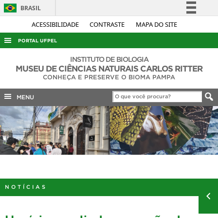
BRASIL
Simplifique!
ACESSIBILIDADE
CONTRASTE
MAPA DO SITE
Comunica BR
PORTAL UFPEL
Participe
ACESSO À INFORMAÇÃO
INSTITUTO DE BIOLOGIA
Acesso à informação
MUSEU DE CIÊNCIAS NATURAIS CARLOS RITTER
AUDITORIA
CONHEÇA E PRESERVE O BIOMA PAMPA
Legislação
COBALTO
Canais
MENU
CONCURSOS
EDITAIS
INTERNACIONAL
OUVIDORIA
PORTARIAS
NOTÍCIAS
TELEFONES