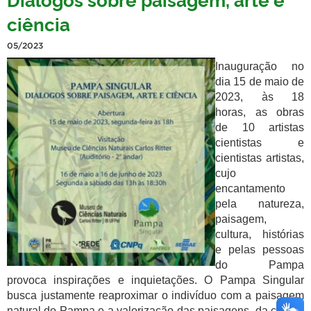
ciência
05/2023
I
nauguração no
dia 15 de maio de
2023, às 18
horas, as obras
de 10 artistas
cientistas e
cientistas artistas,
cujo
encantamento
pela natureza,
paisagem,
cultura, histórias
e pelas pessoas
do Pampa
provoca inspirações e inquietações. O Pampa Singular
busca justamente reaproximar o indivíduo com a paisagem
natural do Pampa e a valorização das paisagens, da cultura