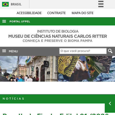
BRASIL
Simplifique!
ACESSIBILIDADE
CONTRASTE
MAPA DO SITE
Comunica BR
PORTAL UFPEL
Participe
ACESSO À INFORMAÇÃO
INSTITUTO DE BIOLOGIA
Acesso à informação
MUSEU DE CIÊNCIAS NATURAIS CARLOS RITTER
AUDITORIA
CONHEÇA E PRESERVE O BIOMA PAMPA
Legislação
COBALTO
Canais
MENU
CONCURSOS
EDITAIS
INTERNACIONAL
OUVIDORIA
PORTARIAS
NOTÍCIAS
TELEFONES