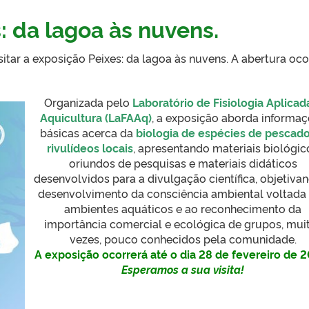
: da lagoa às nuvens.
tar a exposição Peixes: da lagoa às nuvens. A abertura oco
Organizada pelo
Laboratório de Fisiologia Aplicad
Aquicultura (LaFAAq)
, a exposição aborda informa
básicas acerca da
biologia de
es
pécies de pescado
rivulídeos locais
, apresentando materiais biológic
oriundos de pesquisas e materiais didáticos
desenvolvidos para a divulgação científica, objetiva
desenvolvimento da consciência ambiental voltada
ambientes aquáticos e ao reconhecimento da
importância comercial e ecológica de grupos, mui
vezes, pouco conhecidos pela comunidade.
A exposição ocorrerá até o dia 28 de fevereiro de 
Esperamos a sua visita!