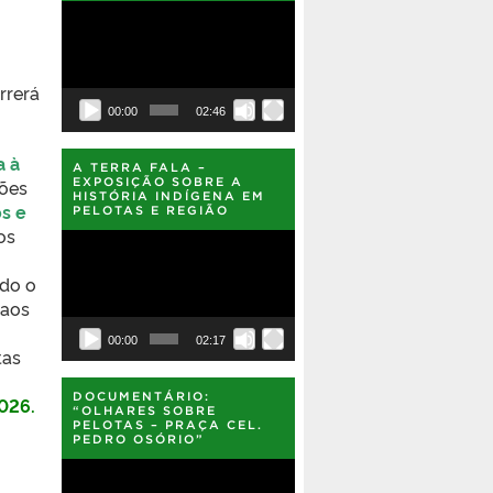
Tocador
de
vídeo
rrerá
00:00
02:46
a à
A TERRA FALA –
ções
EXPOSIÇÃO SOBRE A
HISTÓRIA INDÍGENA EM
s e
PELOTAS E REGIÃO
os
Tocador
de
vídeo
ndo o
 aos
00:00
02:17
tas
DOCUMENTÁRIO:
2026.
“OLHARES SOBRE
PELOTAS – PRAÇA CEL.
PEDRO OSÓRIO”
Tocador
de