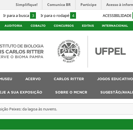
Simplifique!
Comunica BR
Participe
Acesso à infor
Ir para a busca
3
Ir para o rodapé
4
ACESSIBILIDADE
AUDITORIA
COBALTO
CONCURSOS
EDITAIS
INTERNACIONAL
NSTITUTO DE BIOLOGIA
IS CARLOS RITTER
ERVE O BIOMA PAMPA
MUSEU
ACERVO
CARLOS RITTER
JOGOS EDUCATIVO
EJE A SUA EXPOSIÇÃO
SOBRE O MCNCR
SUGESTÃO/AVAL
ição Peixes: da lagoa às nuvens.