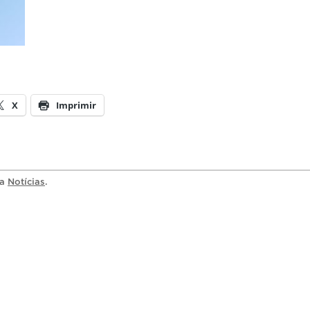
X
Imprimir
ia
Notícias
.