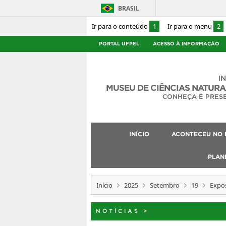
BRASIL
Ir para o conteúdo
1
Ir para o menu
2
PORTAL UFPEL
ACESSO À INFORMAÇÃO
I
MUSEU DE CIÊNCIAS NATURA
CONHEÇA E PRES
INÍCIO
ACONTECEU NO 
PLAN
Início
2025
Setembro
19
Expos
NOTÍCIAS
>