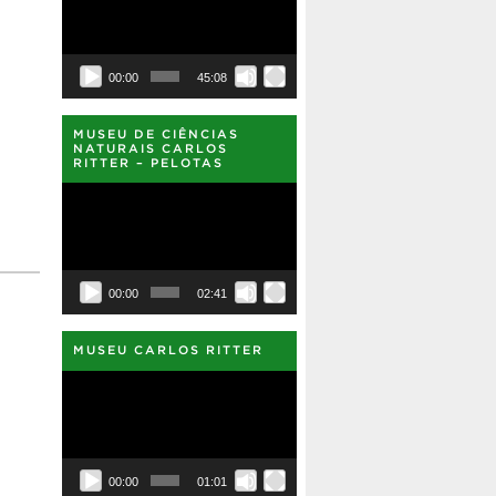
vídeo
00:00
45:08
MUSEU DE CIÊNCIAS
NATURAIS CARLOS
RITTER – PELOTAS
Tocador
de
vídeo
00:00
02:41
MUSEU CARLOS RITTER
Tocador
de
vídeo
00:00
01:01