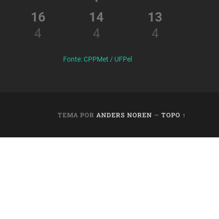
16
14
13
4
4
4
Fonte: CPPMet / UFPel
TEMA POR
ANDERS NOREN
—
TOPO ↑