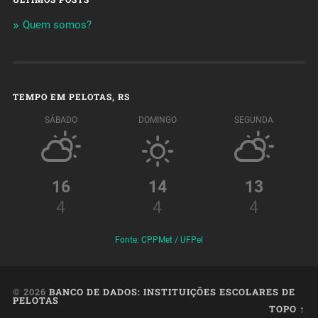
Quem somos?
TEMPO EM PELOTAS, RS
SÁBADO
DOMINGO
SEGUNDA
16
14
13
4
4
4
Fonte: CPPMet / UFPel
© 2026
BANCO DE DADOS: INSTITUIÇÕES ESCOLARES DE
PELOTAS
TOPO ↑