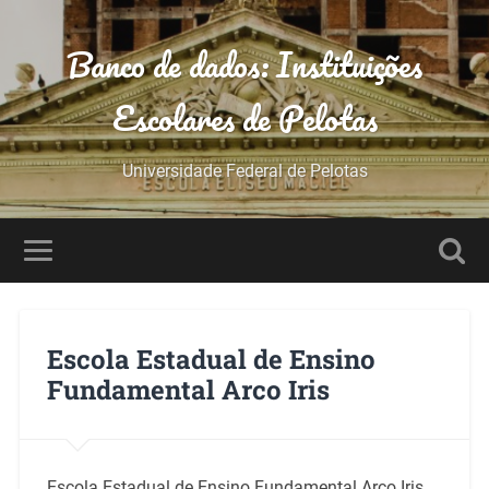
Banco de dados: Instituições
Escolares de Pelotas
Universidade Federal de Pelotas
Escola Estadual de Ensino
Fundamental Arco Iris
Escola Estadual de Ensino Fundamental Arco Iris