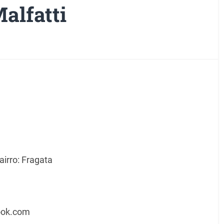
Malfatti
irro: Fragata
ook.com