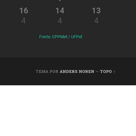
16
14
13
4
4
4
Fonte: CPPMet / UFPel
TEMA POR
ANDERS NOREN
—
TOPO ↑