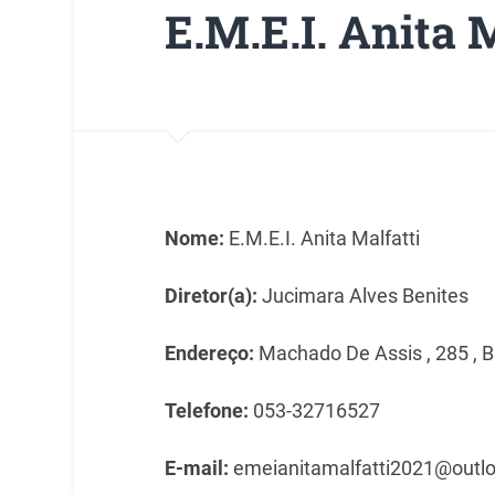
E.M.E.I. Anita 
Nome:
E.M.E.I. Anita Malfatti
Diretor(a):
Jucimara Alves Benites
Endereço:
Machado De Assis , 285 , Ba
Telefone:
053-32716527
E-mail:
emeianitamalfatti2021@outl