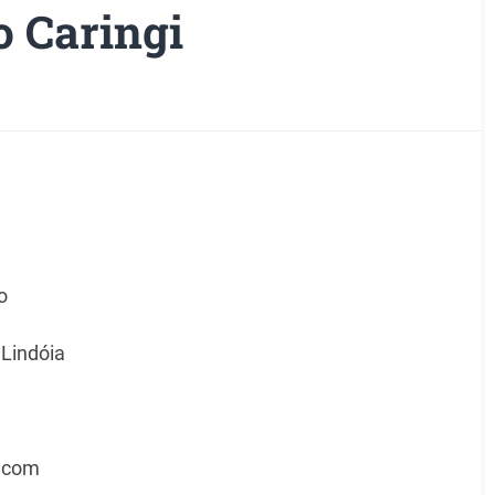
o Caringi
o
 Lindóia
.com