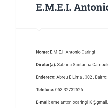
E.M.E.I. Antoni
Nome:
E.M.E.I. Antonio Caringi
Diretor(a):
Sabrina Santanna Campel
Endereço:
Abreu E Lima , 302 , Bairro:
Telefone:
053-32732526
E-mail:
emeiantoniocaringi18@gmail