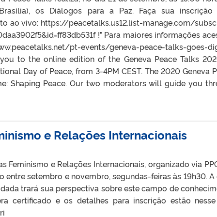
Brasília), os Diálogos para a Paz. Faça sua inscrição
o ao vivo: https://peacetalks.us12.list-manage.com/subsc
daa3902f5&id=ff83db531f !” Para maiores informações ace
.peacetalks.net/pt-events/geneva-peace-talks-goes-dig
you to the online edition of the Geneva Peace Talks 20
ational Day of Peace, from 3-4PM CEST. The 2020 Geneva 
eme: Shaping Peace. Our two moderators will guide you th
minismo e Relações Internacionais
as Feminismo e Relações Internacionais, organizado via PP
o entre setembro e novembro, segundas-feiras às 19h30. A
dada trará sua perspectiva sobre este campo de conhecim
a certificado e os detalhes para inscrição estão nesse 
ri