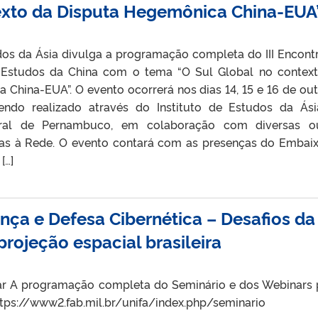
texto da Disputa Hegemônica China-EUA
udos da Ásia divulga a programação completa do III Encont
e Estudos da China com o tema “O Sul Global no contex
 China-EUA”. O evento ocorrerá nos dias 14, 15 e 16 de ou
ndo realizado através do Instituto de Estudos da Ás
eral de Pernambuco, em colaboração com diversas ou
gadas à Rede. O evento contará com as presenças do Embai
[…]
nça e Defesa Cibernética – Desafios da
projeção espacial brasileira
ar A programação completa do Seminário e dos Webinars
https://www2.fab.mil.br/unifa/index.php/seminario