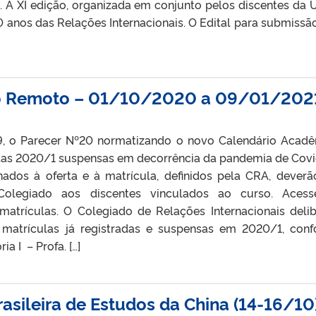
A XI edição, organizada em conjunto pelos discentes da 
 anos das Relações Internacionais. O Edital para submissã
o Remoto – 01/10/2020 a 09/01/202
, o Parecer Nº20 normatizando o novo Calendário Acad
tas 2020/1 suspensas em decorrência da pandemia de Covi
ados à oferta e à matrícula, definidos pela CRA, deverã
olegiado aos discentes vinculados ao curso. Acess
atrículas. O Colegiado de Relações Internacionais deli
e matrículas já registradas e suspensas em 2020/1, con
a I – Profa. […]
rasileira de Estudos da China (14-16/10)