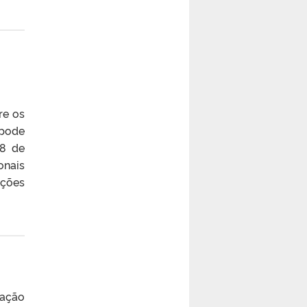
re os
 pode
28 de
onais
ações
ração