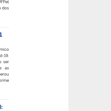
UFPel
o dos
1
êmico
d-19.
o ser
e as
berou
forme
: