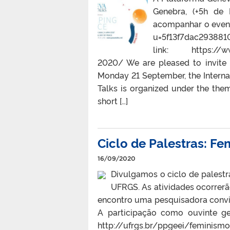
Genebra, (+5h de 
acompanhar o event
u=5f13f7dac2938810
link: https://www
2020/ We are pleased to invite 
Monday 21 September, the Intern
Talks is organized under the th
short […]
Ciclo de Palestras: Fe
16/09/2020
Divulgamos o ciclo de palestr
UFRGS. As atividades ocorrerã
encontro uma pesquisadora convi
A participação como ouvinte ger
http://ufrgs.br/ppgeei/feminismo