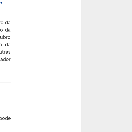
”
ro da
to da
tubro
ia da
tras
xador
 pode