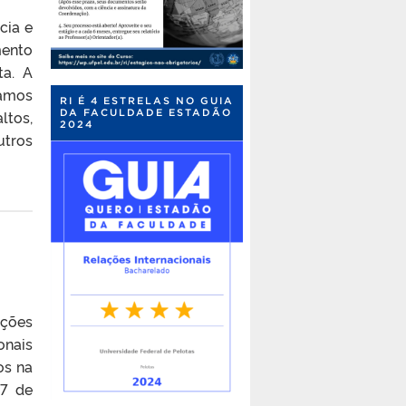
cia e
mento
ta. A
tamos
RI É 4 ESTRELAS NO GUIA
DA FACULDADE ESTADÃO
ltos,
2024
utros
ções
onais
os na
27 de