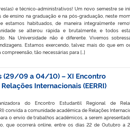
res(as) e técnico-administrativos! Um novo semestre se ini
s de ensino na graduação e na pós-graduação, neste mo
ue estamos habituados, de maneira integralmente remo
anidade se alterou rápida e brutalmente, e todos es
o. Na Universidade não é diferente. Vivemos sobressa
endizagens. Estamos exercendo, talvez mais do que em o
a compreensão, tão necessárias para […]
 (29/09 a 04/10) – XI Encontro
 Relações Internacionais (EERRI)
nizadora do Encontro Estudantil Regional de Rela
RRI) convida a comunidade acadêmica de Relações Internaci
 para o envio de trabalhos acadêmicos, a serem apresentad
o, que ocorrerá online, entre os dias 22 de Outubro a 