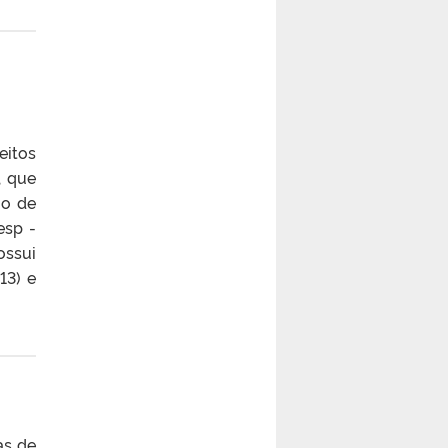
eitos
, que
io de
esp -
ossui
13) e
as de