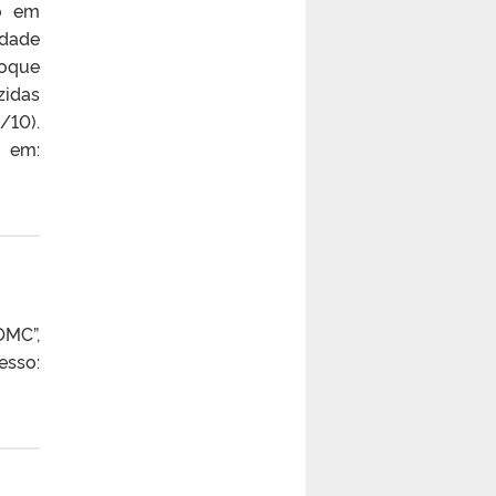
ão em
idade
foque
zidas
/10).
 em:
OMC”,
sso: