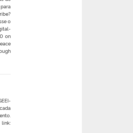
 para
ribe?
sse o
ital-
20 on
Peace
rough
GEEI-
 cada
ento.
link: