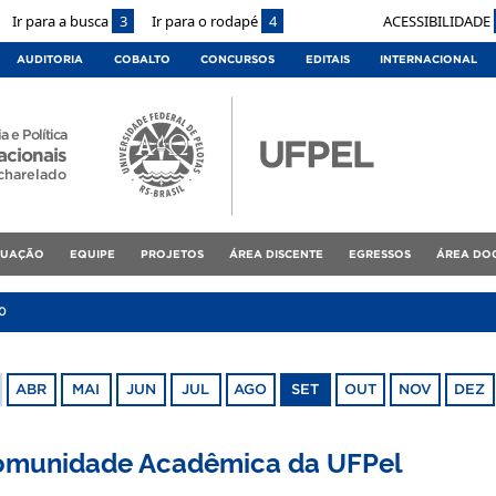
Ir para a busca
3
Ir para o rodapé
4
ACESSIBILIDADE
AUDITORIA
COBALTO
CONCURSOS
EDITAIS
INTERNACIONAL
a e Política
acionais
charelado
DUAÇÃO
EQUIPE
PROJETOS
ÁREA DISCENTE
EGRESSOS
ÁREA DO
0
ABR
MAI
JUN
JUL
AGO
SET
OUT
NOV
DEZ
Comunidade Acadêmica da UFPel