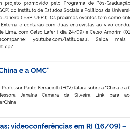
 um projeto promovido pelo Programa de Pós-Graduaç
PGCP) do Instituto de Estudos Sociais e Políticos da Univers
e Janeiro (IESP-UERJ). Os próximos eventos têm como en
 Externa e contarão com duas entrevistas ao vivo condu
de Lima, com Celso Lafer ( dia 24/09) e Celso Amorim (01
ompanhe: youtube.com/latitudesul Saiba mais
nt-cp/
“China e a OMC”
 Professor Paulo Ferraciolli (FGV) falará sobre a “China e a 
ssora Janaína Camara da Silveira Link para ace
arChina
ras: videoconferências em RI (16/09) –