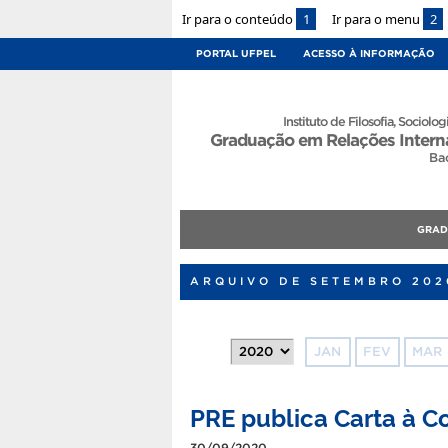
Ir para o conteúdo
1
Ir para o menu
2
PORTAL UFPEL
ACESSO À INFORMAÇÃO
Instituto de Filosofia, Sociologi
Graduação em Relações Intern
Ba
GRA
ARQUIVO DE SETEMBRO 202
JAN
FEV
MAR
PRE publica Carta à 
30/09/2020