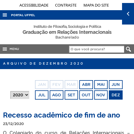
ACESSIBILIDADE
CONTRASTE
MAPA DO SITE
PORTAL UFPEL
ACESSO À INFORMAÇÃO
Instituto de Filosofia, Sociologia e Política
Graduação em Relações Internacionais
AUDITORIA
Bacharelado
COBALTO
MENU
CONCURSOS
ARQUIVO DE DEZEMBRO 2020
EDITAIS
INTERNACIONAL
JAN
FEV
MAR
ABR
MAI
JUN
OUVIDORIA
JUL
AGO
SET
OUT
NOV
DEZ
PORTARIAS
TELEFONES
Recesso acadêmico de fim de ano
23/12/2020
O Colegiado do curso de Relações Internacionais –