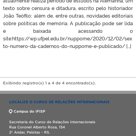
atualmente realiza período de estudos na Alemanha; um
texto sobre censura e ditadura, escrito pelo historiador
João Teófilo; além de, entre outras, novidades editoriais
sobre políticas de memória. A publicação pode ser lida
e baixada acessando o
site:https://wp.ufpel.edu.br/nuppome/2020/12/02/sex
to-numero-da-cadernos-do-nuppome-e-publicado/ […]
Exibindo registro(s) 1 a 4 de 4 encontrado(s).
LOCALIZE O CURSO DE RELAÇÕES INTERNACIONAIS
Campus do IFISP
Secretaria do Curso de Relações Internacionais
Rua Coronel Alberto Rosa, 154
2º Andar, Pelotas - RS.