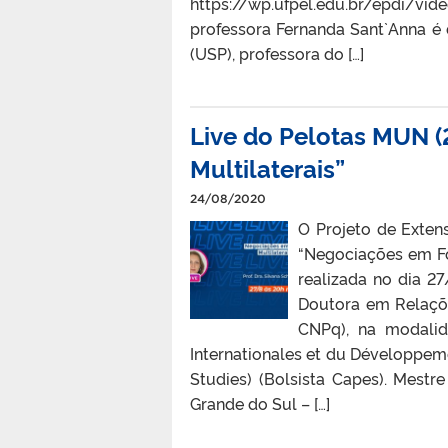
https://wp.ufpel.edu.br/epdi/v
professora Fernanda Sant`Anna é
(USP), professora do […]
Live do Pelotas MUN 
Multilaterais”
24/08/2020
O Projeto de Exten
“Negociações em For
realizada no dia 2
Doutora em Relaçõe
CNPq), na modalid
Internationales et du Développeme
Studies) (Bolsista Capes). Mestr
Grande do Sul – […]