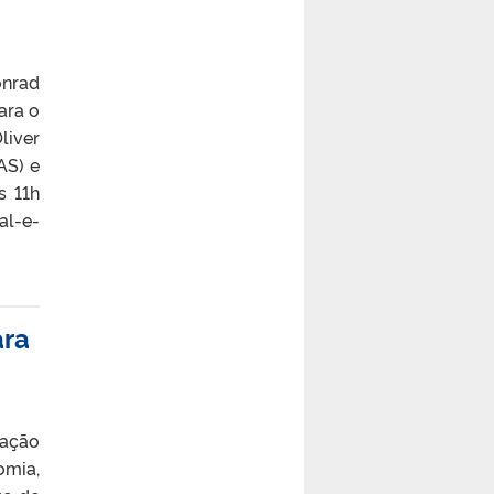
onrad
ara o
liver
AS) e
s 11h
al-e-
ara
uação
omia,