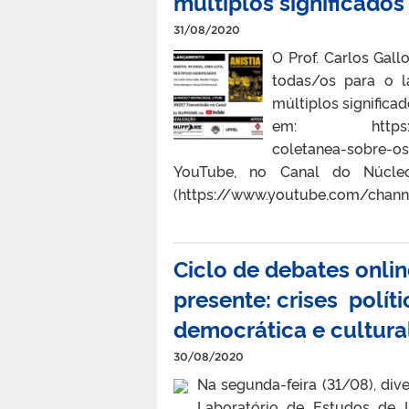
múltiplos significados
31/08/2020
O Prof. Carlos Gall
todas/os para o l
múltiplos significa
em: https://wp.
coletanea-sobre-os
YouTube, no Canal do Núcle
(https://www.youtube.com/chan
Ciclo de debates onli
presente: crises políti
democrática e cultural
30/08/2020
Na segunda-feira (31/08), div
Laboratório de Estudos de