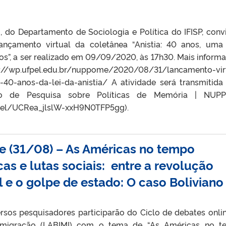
”
o, do Departamento de Sociologia e Política do IFISP, conv
ançamento virtual da coletânea “Anistia: 40 anos, uma 
dos”, a ser realizado em 09/09/2020, às 17h30. Mais inform
ufpel.edu.br/nuppome/2020/08/31/lancamento-virt
-40-anos-da-lei-da-anistia/ A atividade será transmitida
o de Pesquisa sobre Políticas de Memória | NUP
nel/UCRea_jlslW-xxH9N0TFP5gg).
ne (31/08) – As Américas no tempo
cas e lutas sociais: entre a revolução
 e o golpe de estado: O caso Boliviano
ersos pesquisadores participarão do Ciclo de debates onli
 Imigração (LABIMI) com o tema de “As Américas no 