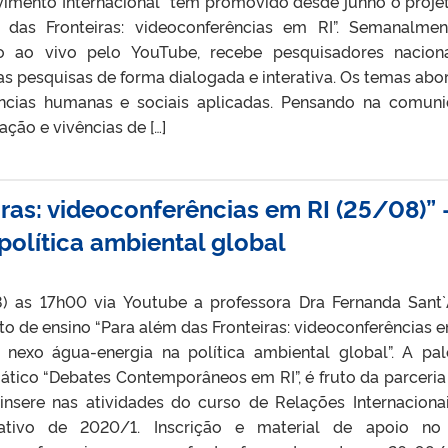
lvimento Internacional” tem promovido desde junho o proje
 das Fronteiras: videoconferências em RI”. Semanalme
ido ao vivo pelo YouTube, recebe pesquisadores nacion
as pesquisas de forma dialogada e interativa. Os temas ab
ências humanas e sociais aplicadas. Pensando na comun
ção e vivências de […]
ras: videoconferências em RI (25/08)” 
política ambiental global
8) as 17h00 via Youtube a professora Dra Fernanda Sant
eto de ensino “Para além das Fronteiras: videoconferências e
nexo água-energia na política ambiental global”. A pal
mático “Debates Contemporâneos em RI”, é fruto da parceri
nsere nas atividades do curso de Relações Internaciona
ativo de 2020/1. Inscrição e material de apoio no 