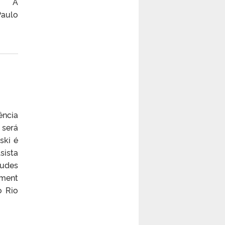
08/ A
Paulo
ência
 será
ski é
sista
tudes
pment
o Rio