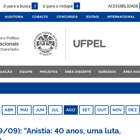
Ir para a busca
3
Ir para o rodapé
4
ACESSIBILIDADE
AUDITORIA
COBALTO
CONCURSOS
EDITAIS
INTERNACIONAL
a e Política
acionais
charelado
DUAÇÃO
EQUIPE
PROJETOS
ÁREA DISCENTE
EGRESSOS
ÁREA DO
ABR
MAI
JUN
JUL
AGO
SET
OUT
NOV
DEZ
/09): “Anistia: 40 anos, uma luta,