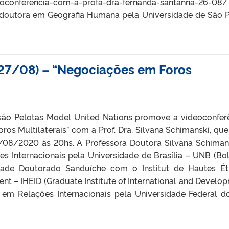
ideoconferencia-com-a-profa-dra-fernanda-santanna-26-
 doutora em Geografia Humana pela Universidade de São 
(27/08) – “Negociações em Foros
são Pelotas Model United Nations promove a videoconfer
os Multilaterais” com a Prof. Dra. Silvana Schimanski, que
7/08/2020 às 20hs. A Professora Doutora Silvana Schiman
s Internacionais pela Universidade de Brasília – UNB (Bol
ade Doutorado Sanduíche com o Institut de Hautes É
nt – IHEID (Graduate Institute of International and Develo
e em Relações Internacionais pela Universidade Federal d