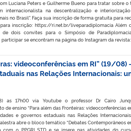
 com Luciana Peters e Guilherme Bueno para tratar sobre o
 internacionalista na descentralização e interiorizaçã
ais no Brasil”. Faça sua inscrição de forma gratuita para re
 para inscrição: https://ri.net.br/liveparadiplomacia Além d
o de dois convites para o Simpósio de Paradiplomaci
participar se encontram na página do Instagram da revista: 
ras: videoconferências em RI” (19/08) 
taduais nas Relações Internacionais: 
08) as 17h00 via Youtube o professor Dr Cairo Junq
eto de ensino “Para além das Fronteiras: videoconferências e
idades e governos estaduais nas Relações Internacionai
 palestra abre o bloco temático “Debates Contemporâneos em
ia com o PPGRI STD e se insere nas atividades do cur