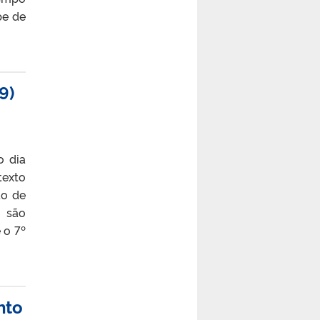
pe de
9)
o dia
texto
ão de
, são
 o 7º
nto