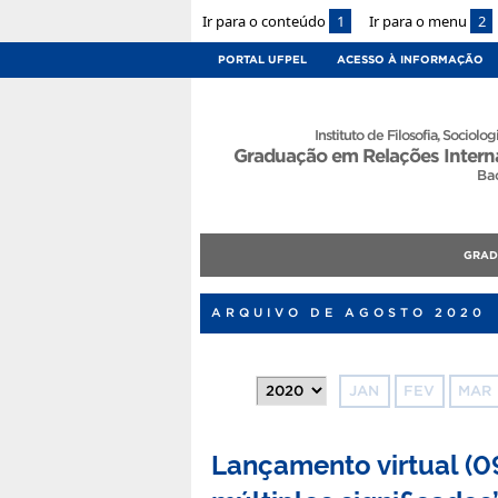
Ir para o conteúdo
1
Ir para o menu
2
PORTAL UFPEL
ACESSO À INFORMAÇÃO
Instituto de Filosofia, Sociologi
Graduação em Relações Intern
Ba
GRA
ARQUIVO DE AGOSTO 2020
JAN
FEV
MAR
Lançamento virtual (09