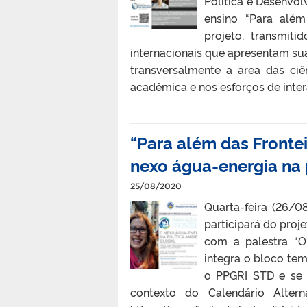
Política e Desenvo
ensino “Para além
projeto, transmit
internacionais que apresentam su
transversalmente a área das ci
acadêmica e nos esforços de intera
“Para além das Frontei
nexo água-energia na 
25/08/2020
Quarta-feira (26/0
participará do proj
com a palestra “O 
integra o bloco te
o PPGRI STD e se i
contexto do Calendário Altern