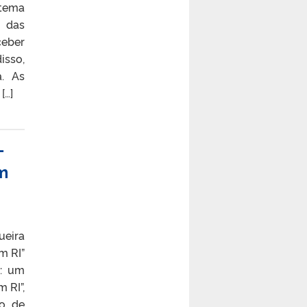
 tema
o das
ceber
isso,
a. As
[…]
–
um
ueira
m RI”
s: um
 RI”,
so de