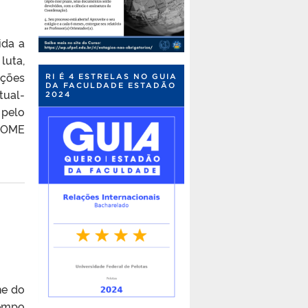
ida a
luta,
ações
RI É 4 ESTRELAS NO GUIA
DA FACULDADE ESTADÃO
ual-
2024
 pelo
POME
ne do
tempo