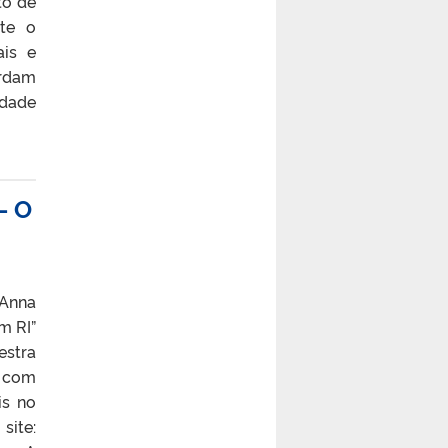
to de
nte o
ais e
ordam
idade
– O
`Anna
m RI”
estra
a com
is no
site: