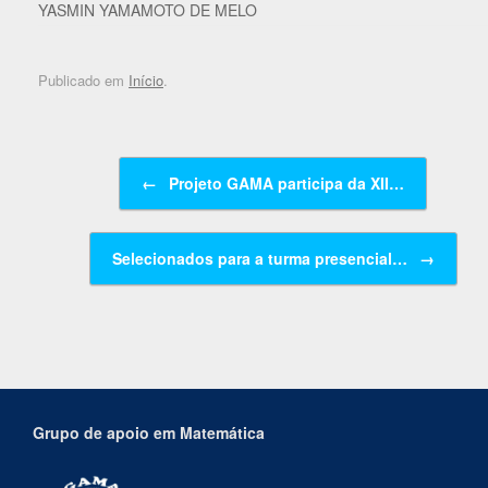
YASMIN YAMAMOTO DE MELO
Publicado em
Início
.
Navegação de posts
←
Projeto GAMA participa da XII…
Selecionados para a turma presencial…
→
Grupo de apoio em Matemática