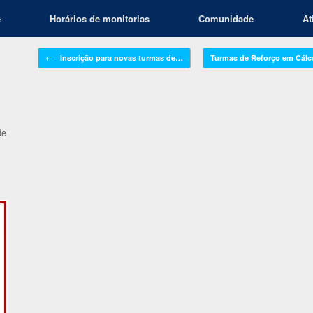
e
Horários de monitorias
Comunidade
At
Navegação de posts
←
Inscrição para novas turmas de…
Turmas de Reforço em Cál
e