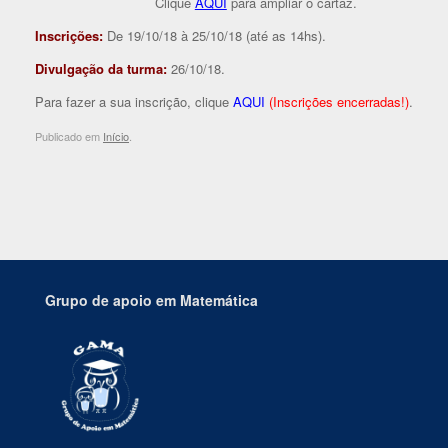
Clique
AQUI
para ampliar o cartaz.
Inscrições:
De 19/10/18 à 25/10/18 (até as 14hs).
Divulgação da turma:
26/10/18.
Para fazer a sua inscrição, clique
AQUI
(Inscrições encerradas!)
.
Publicado em
Início
.
Grupo de apoio em Matemática