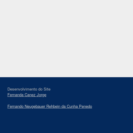
Desenvolvimento do Site
Fernanda Canez Jorge
Fernando Neugebauer Rehbein da Cunha Penedo