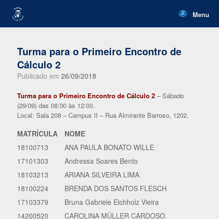
Skip
to
Menu
content
Turma para o Primeiro Encontro de
Cálculo 2
Publicado em
26/09/2018
Turma para o Primeiro Encontro de Cálculo 2
– Sábado
(29/09) das 08:00 às 12:00.
Local: Sala 208 – Campus II – Rua Almirante Barroso, 1202.
MATRÍCULA
NOME
18100713
ANA PAULA BONATO WILLE
17101303
Andressa Soares Bento
18103213
ARIANA SILVEIRA LIMA
18100224
BRENDA DOS SANTOS FLESCH
17103379
Bruna Gabriele Eichholz Vieira
14200520
CAROLINA MÜLLER CARDOSO