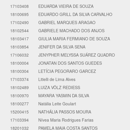
17103408
EDUARDA VIEIRA DE SOUZA
18100695
EDUARDO GRILL DA SILVA CARVALHO
17102490
GABRIEL MARQUES ARAGAO
18102544
GABRIELE MACHADO DOS ANJOS
18103417
GIULIA MARIA FERMIANO DE SOUZA
18103854
JENIFER DA SILVA SENA
17106032
JENYPHER MELYSSA SUÁREZ QUADRO
18100004
JONATAN DOS SANTOS GUEDES
18100304
LETÍCIA PEGORARO GARCEZ
17103374
Litielli de Lima Alves
18102489
LUIZA VÖLZ REDIESS
18100970
MAYARA YASMIN DA SILVA
18100277
Natália Leite Goulart
15200415
NATHÁLIA PASSOS MOURA
17103394
Nívea Maria Rodrigues Farias
18201032
PAMELA MAIA COSTA SANTOS