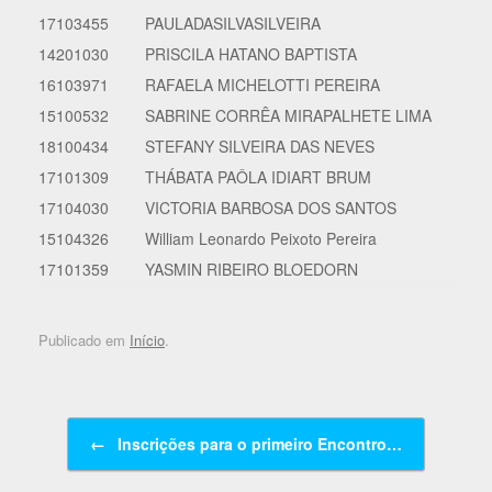
17103455
PAULADASILVASILVEIRA
14201030
PRISCILA HATANO BAPTISTA
16103971
RAFAELA MICHELOTTI PEREIRA
15100532
SABRINE CORRÊA MIRAPALHETE LIMA
18100434
STEFANY SILVEIRA DAS NEVES
17101309
THÁBATA PAÔLA IDIART BRUM
17104030
VICTORIA BARBOSA DOS SANTOS
15104326
William Leonardo Peixoto Pereira
17101359
YASMIN RIBEIRO BLOEDORN
Publicado em
Início
.
Navegação de posts
←
Inscrições para o primeiro Encontro…