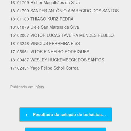
16101709
Richer Magalhães da Silva
18101799
SANDER ANTÔNIO APARECIDO DOS SANTOS
18101180
THIAGO KURZ PEDRA
18101879
Uiele San Martins da Silva
15102007
VICTOR LUCAS TAVEIRA MENDES REBELO
18103248
VINICIUS FERREIRA FISS
17105961
VITOR PINHEIRO RODRIGUES
18100487
WESLEY HUCKEMBECK DOS SANTOS
17102434
Yago Felipe Scholl Correa
Publicado em
Início
.
Navegação de posts
←
Resultado da seleção de bolsistas…