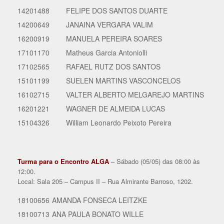
14201488
FELIPE DOS SANTOS DUARTE
14200649
JANAINA VERGARA VALIM
16200919
MANUELA PEREIRA SOARES
17101170
Matheus Garcia Antoniolli
17102565
RAFAEL RUTZ DOS SANTOS
15101199
SUELEN MARTINS VASCONCELOS
16102715
VALTER ALBERTO MELGAREJO MARTINS
16201221
WAGNER DE ALMEIDA LUCAS
15104326
William Leonardo Peixoto Pereira
Turma para o Encontro ALGA
– Sábado (05/05) das 08:00 às
12:00.
Local: Sala 205 – Campus II – Rua Almirante Barroso, 1202.
18100656
AMANDA FONSECA LEITZKE
18100713
ANA PAULA BONATO WILLE