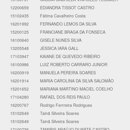
12200659
EDIANDRA TISSOT CASTRO
15102435
Fátima Cavalheiro Costa
16201992
FERNANDO LEMOS DA SILVA
15200125
FRANCIANE BRAGA DA FONSECA
16100640
GISELE NUNES SILVA
13205548
JESSICA IARA GALL
17103947
KAIANE DE QUEVEDO RIBEIRO
16100986
LUIZ ROBERTO CARRARO JUNIOR
16200919
MANUELA PEREIRA SOARES
16201914
MARIA CAROLINA DA SILVA SALOMÃO
15201652
MARIANA MARTINO MACIEL COELHO
17104280
RAFAEL DOS REIS PAULO
16200767
Rodrigo Ferrreira Rodrigues
15102649
Tainã Silveira Soares
15102649
Tainã Silveira Soares
17100736
TAMIRIS ARAÚJO DUARTE CASTRO