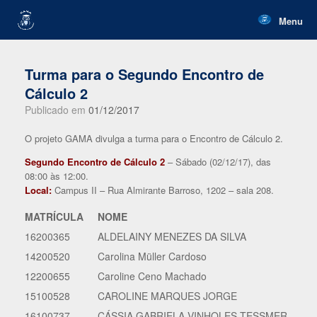
Skip
to
Menu
content
Turma para o Segundo Encontro de
Cálculo 2
Publicado em
01/12/2017
O projeto GAMA divulga a turma para o Encontro de Cálculo 2.
Segundo Encontro de Cálculo 2
– Sábado (02/12/17), das
08:00 às 12:00.
Local:
Campus II – Rua Almirante Barroso, 1202 – sala 208.
MATRÍCULA
NOME
16200365
ALDELAINY MENEZES DA SILVA
14200520
Carolina Müller Cardoso
12200655
Caroline Ceno Machado
15100528
CAROLINE MARQUES JORGE
16100737
CÁSSIA GABRIELA VINHOLES TESSMER