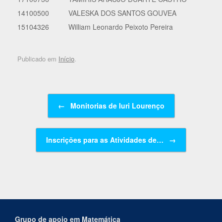
14100500
VALESKA DOS SANTOS GOUVEA
15104326
William Leonardo Peixoto Pereira
Publicado em
Início
.
Navegação de posts
←
Monitorias de Iuri Lourenço
Inscrições para as Atividades de…
→
Grupo de apoio em Matemática