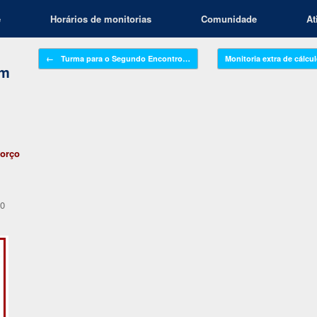
e
Horários de monitorias
Comunidade
At
Navegação de posts
←
Turma para o Segundo Encontro…
Monitoria extra de cálcu
em
forço
40