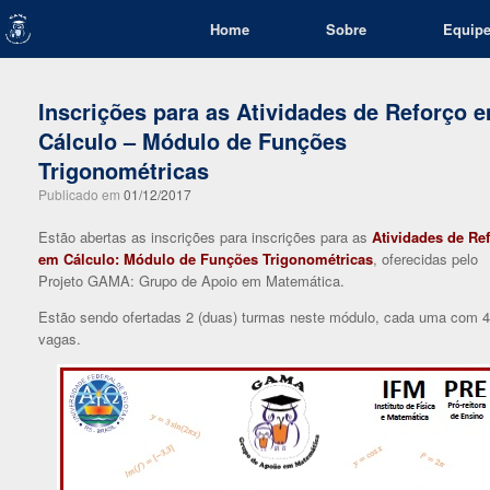
Skip
Home
Sobre
Equip
to
content
Inscrições para as Atividades de Reforço 
Cálculo – Módulo de Funções
Trigonométricas
Publicado em
01/12/2017
Estão abertas as inscrições para inscrições para as
Atividades de Re
em Cálculo: Módulo de Funções Trigonométricas
, oferecidas pelo
Projeto GAMA: Grupo de Apoio em Matemática.
Estão sendo ofertadas 2 (duas) turmas neste módulo, cada uma com 
vagas.