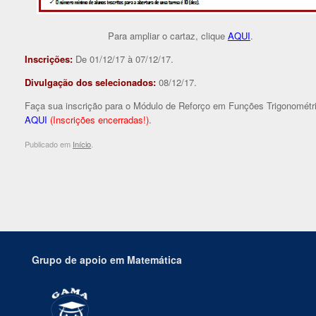
Para ampliar o cartaz, clique
AQUI
.
Inscrições:
De 01/12/17 à 07/12/17.
Divulgação dos selecionados:
08/12/17.
Faça sua inscrição para o Módulo de Reforço em Funções Trigonométr
AQUI
(Inscrições encerradas!)
.
Publicado em
Início
.
Grupo de apoio em Matemática