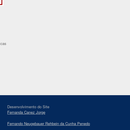
icas
Desenvolvimento do Site
Fernanda Canez Jorge
Fernando Neugebauer Rehbein da Cunha Penedo