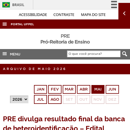
BRASIL
Simplifique!
ACESSIBILIDADE
CONTRASTE
MAPA DO SITE
Comunica BR
PORTAL UFPEL
Participe
ACESSO À INFORMAÇÃO
PRE
Acesso à informação
Pró-Reitoria de Ensino
AUDITORIA
Legislação
MENU
COBALTO
Canais
CONCURSOS
ARQUIVO DE MAIO 2026
EDITAIS
INTERNACIONAL
JAN
FEV
MAR
ABR
MAI
JUN
OUVIDORIA
JUL
AGO
SET
OUT
NOV
DEZ
PORTARIAS
TELEFONES
PRE divulga resultado final da banca
de heteroidentificação – Edital