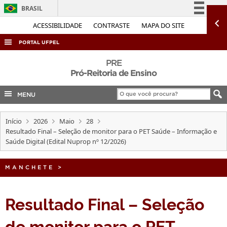
BRASIL
Simplifique!
ACESSIBILIDADE
CONTRASTE
MAPA DO SITE
Comunica BR
PORTAL UFPEL
Participe
ACESSO À INFORMAÇÃO
PRE
Acesso à informação
Pró-Reitoria de Ensino
AUDITORIA
Legislação
MENU
COBALTO
Canais
CONCURSOS
Início
2026
Maio
28
EDITAIS
Resultado Final – Seleção de monitor para o PET Saúde – Informação e
Saúde Digital (Edital Nuprop nº 12/2026)
INTERNACIONAL
OUVIDORIA
MANCHETE
>
PORTARIAS
Resultado Final – Seleção
TELEFONES
de monitor para o PET