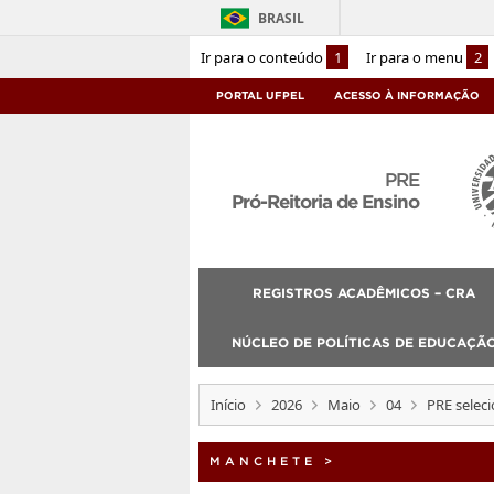
BRASIL
Ir para o conteúdo
1
Ir para o menu
2
PORTAL UFPEL
ACESSO À INFORMAÇÃO
PRE
Pró-Reitoria de Ensino
REGISTROS ACADÊMICOS – CRA
NÚCLEO DE POLÍTICAS DE EDUCAÇÃO
Início
2026
Maio
04
PRE selec
MANCHETE
>