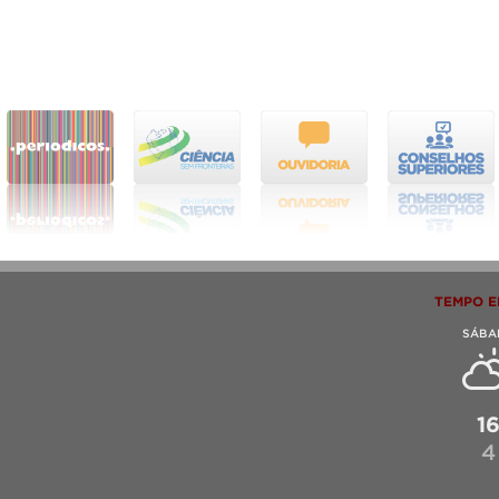
TEMPO E
SÁBA
1
4