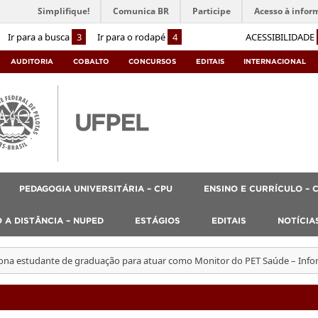
Simplifique!
Comunica BR
Participe
Acesso à infor
Ir para a busca
3
Ir para o rodapé
4
ACESSIBILIDADE
AUDITORIA
COBALTO
CONCURSOS
EDITAIS
INTERNACIONAL
PEDAGOGIA UNIVERSITÁRIA – CPU
ENSINO E CURRÍCULO – 
 A DISTÂNCIA – NUPED
ESTÁGIOS
EDITAIS
NOTÍCIA
iona estudante de graduação para atuar como Monitor do PET Saúde – Info