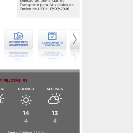
Seleção de Demandas de
Transporte para Atividades de
Ensino da UFPel
17/07/2026
M PELOTAS, RS
DO
DOMINGO
SEGUNDA
6
14
13
4
4
Fonte: CPPMet / UFPel