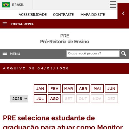
BRASIL
Simplifique!
ACESSIBILIDADE
CONTRASTE
MAPA DO SITE
Comunica BR
PORTAL UFPEL
Participe
ACESSO À INFORMAÇÃO
PRE
Acesso à informação
Pró-Reitoria de Ensino
AUDITORIA
Legislação
MENU
COBALTO
Canais
CONCURSOS
ARQUIVO DE 04/05/2026
EDITAIS
INTERNACIONAL
JAN
FEV
MAR
ABR
MAI
JUN
OUVIDORIA
JUL
AGO
SET
OUT
NOV
DEZ
PORTARIAS
TELEFONES
PRE seleciona estudante de
graduação para atuar como Monitor