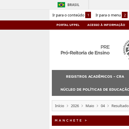
BRASIL
Ir para o conteúdo
1
Ir para o menu
2
PORTAL UFPEL
ACESSO À INFORMAÇÃO
PRE
Pró-Reitoria de Ensino
REGISTROS ACADÊMICOS – CRA
NÚCLEO DE POLÍTICAS DE EDUCAÇÃO
Início
2026
Maio
04
Resultado
MANCHETE
>