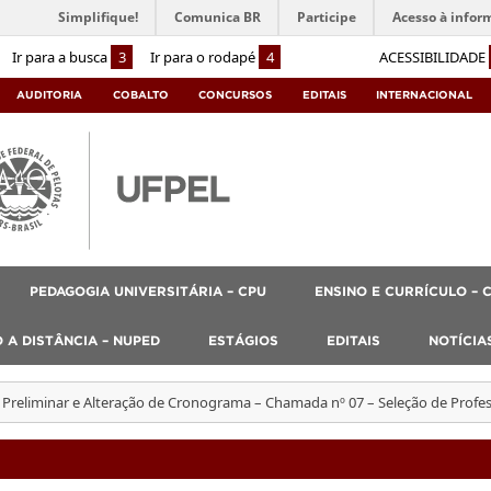
Simplifique!
Comunica BR
Participe
Acesso à infor
Ir para a busca
3
Ir para o rodapé
4
ACESSIBILIDADE
AUDITORIA
COBALTO
CONCURSOS
EDITAIS
INTERNACIONAL
PEDAGOGIA UNIVERSITÁRIA – CPU
ENSINO E CURRÍCULO – 
 A DISTÂNCIA – NUPED
ESTÁGIOS
EDITAIS
NOTÍCIA
 Preliminar e Alteração de Cronograma – Chamada nº 07 – Seleção de Profess