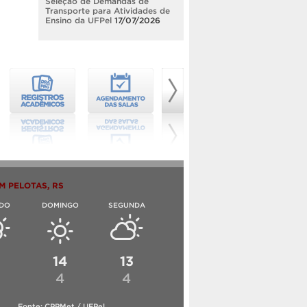
Seleção de Demandas de
Transporte para Atividades de
Ensino da UFPel
17/07/2026
M PELOTAS, RS
DO
DOMINGO
SEGUNDA
6
14
13
4
4
Fonte: CPPMet / UFPel