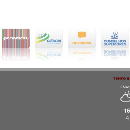
TEMPO E
SÁBA
1
4