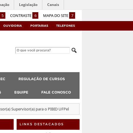
mação
Legislação
Canais
5
CONTRASTE
6
MAPA DO SITE
7
OUVIDORIA
PORTARIAS
TELEFONES
CEC
REGULAÇÃO DE CURSOS
S
EQUIPE
FALE CONOSCO
or(a) Supervisor(a) para o PIBID UFPel
LINKS DESTACADOS