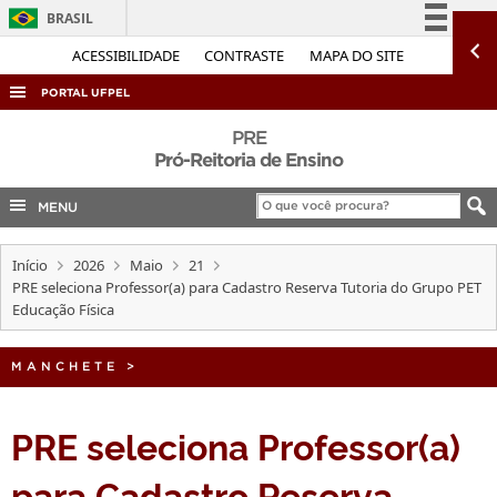
BRASIL
Simplifique!
ACESSIBILIDADE
CONTRASTE
MAPA DO SITE
Comunica BR
PORTAL UFPEL
Participe
ACESSO À INFORMAÇÃO
PRE
Acesso à informação
Pró-Reitoria de Ensino
AUDITORIA
Legislação
MENU
COBALTO
Canais
CONCURSOS
Início
2026
Maio
21
EDITAIS
PRE seleciona Professor(a) para Cadastro Reserva Tutoria do Grupo PET
Educação Física
INTERNACIONAL
OUVIDORIA
MANCHETE
>
PORTARIAS
PRE seleciona Professor(a)
TELEFONES
para Cadastro Reserva