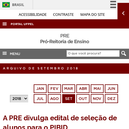
BRASIL
Simplifique!
ACESSIBILIDADE
CONTRASTE
MAPA DO SITE
Comunica BR
PORTAL UFPEL
Participe
ACESSO À INFORMAÇÃO
PRE
Acesso à informação
Pró-Reitoria de Ensino
AUDITORIA
Legislação
MENU
COBALTO
Canais
CONCURSOS
ARQUIVO DE SETEMBRO 2018
EDITAIS
INTERNACIONAL
JAN
FEV
MAR
ABR
MAI
JUN
OUVIDORIA
JUL
AGO
SET
OUT
NOV
DEZ
PORTARIAS
TELEFONES
A PRE divulga edital de seleção de
alunos para o PIBID