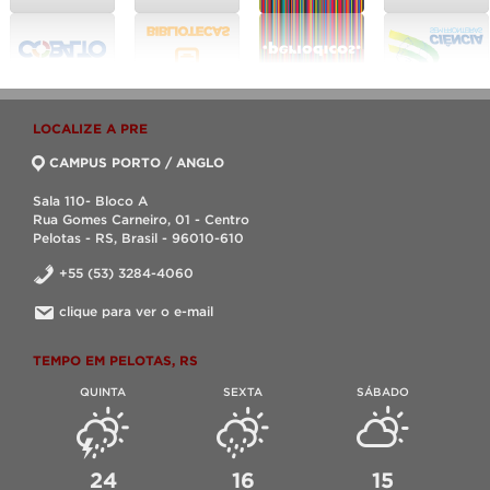
LOCALIZE A PRE
CAMPUS PORTO / ANGLO
Sala 110- Bloco A
Rua Gomes Carneiro, 01 - Centro
Pelotas - RS, Brasil - 96010-610
+55 (53) 3284-4060
clique para ver o e-mail
TEMPO EM PELOTAS, RS
QUINTA
SEXTA
SÁBADO
24
16
15