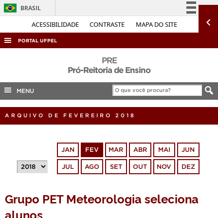
BRASIL
Simplifique!
ACESSIBILIDADE
CONTRASTE
MAPA DO SITE
Comunica BR
PORTAL UFPEL
Participe
ACESSO À INFORMAÇÃO
PRE
Acesso à informação
Pró-Reitoria de Ensino
AUDITORIA
Legislação
MENU
COBALTO
Canais
CONCURSOS
ARQUIVO DE FEVEREIRO 2018
EDITAIS
INTERNACIONAL
JAN
FEV
MAR
ABR
MAI
JUN
OUVIDORIA
JUL
AGO
SET
OUT
NOV
DEZ
PORTARIAS
TELEFONES
Grupo PET Meteorologia seleciona
alunos