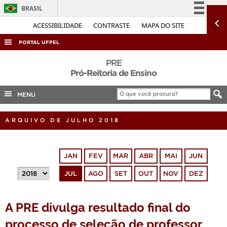
BRASIL
Simplifique!
ACESSIBILIDADE
CONTRASTE
MAPA DO SITE
Comunica BR
PORTAL UFPEL
Participe
ACESSO À INFORMAÇÃO
PRE
Acesso à informação
Pró-Reitoria de Ensino
AUDITORIA
Legislação
MENU
COBALTO
Canais
CONCURSOS
ARQUIVO DE JULHO 2018
EDITAIS
INTERNACIONAL
JAN
FEV
MAR
ABR
MAI
JUN
OUVIDORIA
JUL
AGO
SET
OUT
NOV
DEZ
PORTARIAS
TELEFONES
A PRE divulga resultado final do
processo de seleção de professor