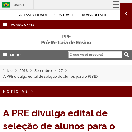
BRASIL
Simplifique!
ACESSIBILIDADE
CONTRASTE
MAPA DO SITE
Comunica BR
PORTAL UFPEL
Participe
ACESSO À INFORMAÇÃO
PRE
Acesso à informação
Pró-Reitoria de Ensino
AUDITORIA
Legislação
MENU
COBALTO
Canais
CONCURSOS
Início
2018
Setembro
27
EDITAIS
A PRE divulga edital de seleção de alunos para o PIBID
INTERNACIONAL
NOTÍCIAS
>
OUVIDORIA
PORTARIAS
A PRE divulga edital de
TELEFONES
seleção de alunos para o