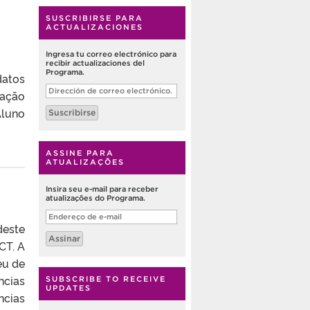
SUSCRIBIRSE PARA
ACTUALIZACIONES
Ingresa tu correo electrónico para
recibir actualizaciones del
Programa.
datos
Dirección
uação
de
correo
Aluno
Suscribirse
electrónico.
ASSINE PARA
ATUALIZAÇÕES
Insira seu e-mail para receber
atualizações do Programa.
Endereço
de
deste
e-
Assinar
mail
CT. A
eu de
ncias
SUBSCRIBE TO RECEIVE
UPDATES
ncias