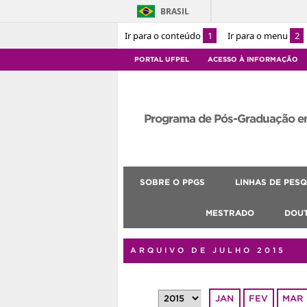
BRASIL
Ir para o conteúdo
1
Ir para o menu
2
PORTAL UFPEL
ACESSO À INFORMAÇÃO
Programa de Pós-Graduação e
SOBRE O PPGS
LINHAS DE PESQ
MESTRADO
DOU
ARQUIVO DE JULHO 2015
JAN
FEV
MAR