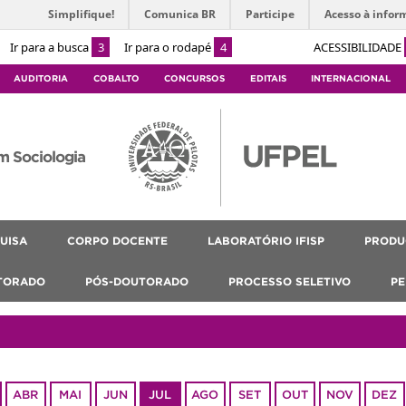
Simplifique!
Comunica BR
Participe
Acesso à infor
Ir para a busca
3
Ir para o rodapé
4
ACESSIBILIDADE
AUDITORIA
COBALTO
CONCURSOS
EDITAIS
INTERNACIONAL
m Sociologia
UISA
CORPO DOCENTE
LABORATÓRIO IFISP
PRODU
TORADO
PÓS-DOUTORADO
PROCESSO SELETIVO
PE
ABR
MAI
JUN
JUL
AGO
SET
OUT
NOV
DEZ