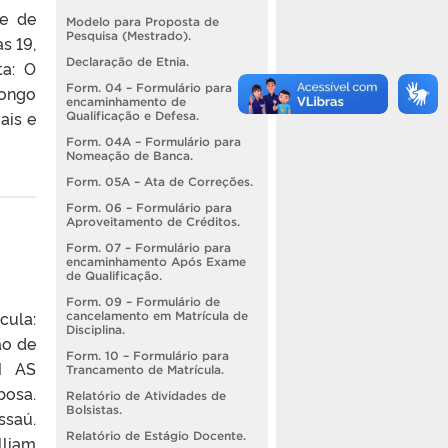
se de
Modelo para Proposta de
Pesquisa (Mestrado).
s 19,
Declaração de Etnia.
ta: O
Form. 04 – Formulário para
longo
encaminhamento de
ais e
Qualificação e Defesa.
Form. 04A – Formulário para
Nomeação de Banca.
Form. 05A – Ata de Correções.
Form. 06 – Formulário para
Aproveitamento de Créditos.
Form. 07 – Formulário para
encaminhamento Após Exame
de Qualificação.
Form. 09 – Formulário de
cula:
cancelamento em Matrícula de
Disciplina.
ão de
Form. 10 – Formulário para
M AS
Trancamento de Matrícula.
bosa.
Relatório de Atividades de
Bolsistas.
ssaú.
Relatório de Estágio Docente.
lliam