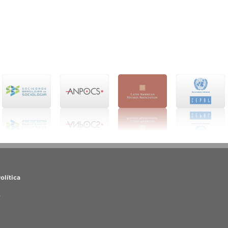
olítica
o