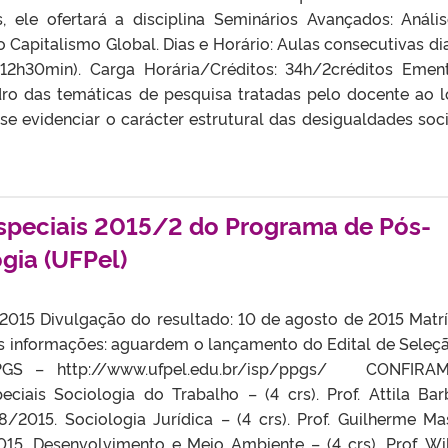
s, ele ofertará a disciplina Seminários Avançados: Análi
 Capitalismo Global. Dias e Horário: Aulas consecutivas dia
 12h30min). Carga Horária/Créditos: 34h/2créditos Emen
dro das temáticas de pesquisa tratadas pelo docente ao 
se evidenciar o carácter estrutural das desigualdades soci
Especiais 2015/2 do Programa de Pós-
gia (UFPel)
 2015 Divulgação do resultado: 10 de agosto de 2015 Matrí
es informações: aguardem o lançamento do Edital de Seleç
PGS – http://www.ufpel.edu.br/isp/ppgs/ CONFIRA
ciais Sociologia do Trabalho – (4 crs). Prof. Attila Bar
08/2015. Sociologia Jurídica – (4 crs). Prof. Guilherme Ma
/2015. Desenvolvimento e Meio Ambiente – (4 crs). Prof. Wi