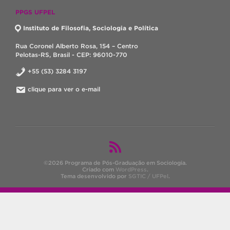
PPGS UFPEL
Instituto de Filosofia, Sociologia e Política
Rua Coronel Alberto Rosa, 154 – Centro
Pelotas-RS, Brasil - CEP: 96010-770
+55 (53) 3284 3197
clique para ver o e-mail
©2026 Programa de Pós-Graduação em Sociologia.
Criado com
WordPress
.
Tema desenvolvido por
SGTIC / UFPel
.