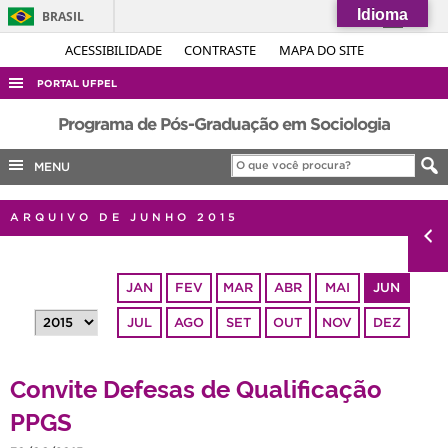
Idioma
BRASIL
Simplifique!
ACESSIBILIDADE
CONTRASTE
MAPA DO SITE
Comunica BR
PORTAL UFPEL
Participe
ACESSO À INFORMAÇÃO
Programa de Pós-Graduação em Sociologia
Acesso à informação
AUDITORIA
MENU
Legislação
COBALTO
Canais
ARQUIVO DE JUNHO 2015
CONCURSOS
EDITAIS
JAN
FEV
MAR
ABR
MAI
JUN
INTERNACIONAL
JUL
AGO
SET
OUT
NOV
DEZ
OUVIDORIA
PORTARIAS
Convite Defesas de Qualificação
TELEFONES
PPGS