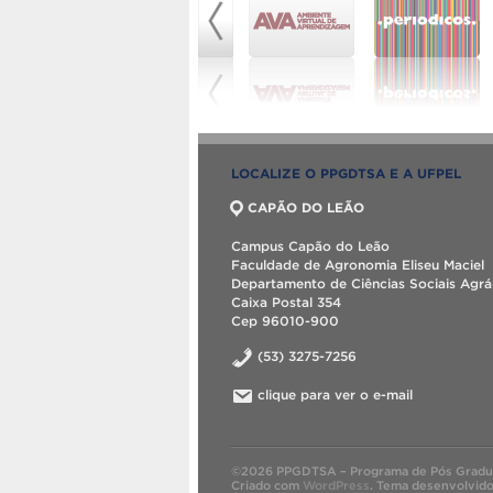
LOCALIZE O PPGDTSA E A UFPEL
CAPÃO DO LEÃO
Campus Capão do Leão
Faculdade de Agronomia Eliseu Maciel
Departamento de Ciências Sociais Agrá
Caixa Postal 354
Cep 96010-900
(53) 3275-7256
clique para ver o e-mail
©2026 PPGDTSA – Programa de Pós Graduaç
Criado com
WordPress
.
Tema desenvolvid