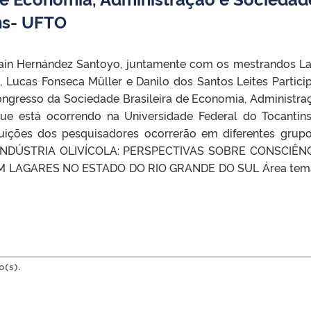
ns- UFTO
Hernández Santoyo, juntamente com os mestrandos La
 Lucas Fonseca Müller e Danilo dos Santos Leites Partici
ongresso da Sociedade Brasileira de Economia, Administra
que está ocorrendo na Universidade Federal do Tocantin
buições dos pesquisadores ocorrerão em diferentes grup
 INDÚSTRIA OLIVÍCOLA: PERSPECTIVAS SOBRE CONSCIÊNC
M LAGARES NO ESTADO DO RIO GRANDE DO SUL Área temá
o(s).