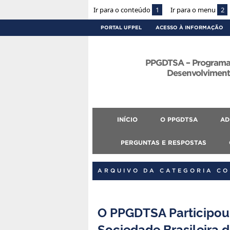
Ir para o conteúdo
1
Ir para o menu
2
PORTAL UFPEL
ACESSO À INFORMAÇÃO
PPGDTSA – Programa
Desenvolvimento
INÍCIO
O PPGDTSA
AD
PERGUNTAS E RESPOSTAS
ARQUIVO DA CATEGORIA C
O PPGDTSA Participou
Sociedade Brasileira 