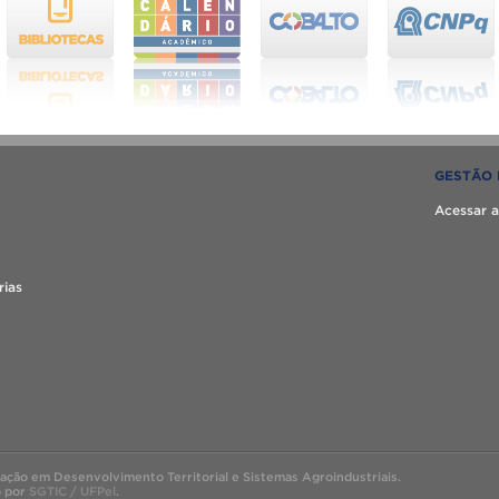
GESTÃO 
Acessar a
rias
ão em Desenvolvimento Territorial e Sistemas Agroindustriais.
o por
SGTIC / UFPel
.