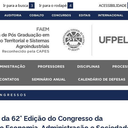
Ir para a busca
3
Ir para o rodapé
4
ACESSIBILIDADE
AUDITORIA
COBALTO
CONCURSOS
EDITAIS
INTERNACIONAL
FAEM
 de Pós Graduação em
 Territorial e Sistemas
Agroindustriais
Reconhecido pela CAPES
MINISTRAÇÃO
PROFESSORES
DISCIPLINAS
PROCES
CONTATOS
SEMINÁRIO ANUAL
CALENDÁRIO DE DEFESAS
ONGRESSOS
 da 62° Edição do Congresso da
de Economia, Administração e Sociedad