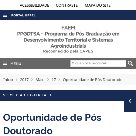
ACESSIBILIDADE
CONTRASTE
MAPA DO SITE
PORTAL UFPEL
ACESSO À INFORMAÇÃO
FAEM
PPGDTSA – Programa de Pós Graduação em
AUDITORIA
Desenvolvimento Territorial e Sistemas
Agroindustriais
COBALTO
Reconhecido pela CAPES
CONCURSOS
MENU
EDITAIS
INTERNACIONAL
Início
2017
Maio
17
Oportunidade de Pós Doutorado
OUVIDORIA
SEM CATEGORIA
>
PORTARIAS
TELEFONES
Oportunidade de Pós
Doutorado