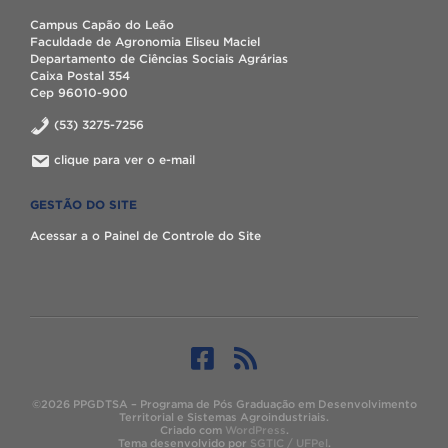
Campus Capão do Leão
Faculdade de Agronomia Eliseu Maciel
Departamento de Ciências Sociais Agrárias
Caixa Postal 354
Cep 96010-900
(53) 3275-7256
clique para ver o e-mail
GESTÃO DO SITE
Acessar a o Painel de Controle do Site
©2026 PPGDTSA – Programa de Pós Graduação em Desenvolvimento
Territorial e Sistemas Agroindustriais.
Criado com
WordPress
.
Tema desenvolvido por
SGTIC / UFPel
.