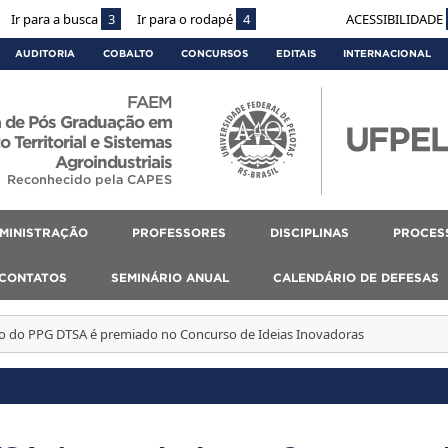
Ir para a busca
3
Ir para o rodapé
4
ACESSIBILIDADE
AUDITORIA
COBALTO
CONCURSOS
EDITAIS
INTERNACIONAL
FAEM
 de Pós Graduação em
 Territorial e Sistemas
Agroindustriais
Reconhecido pela CAPES
MINISTRAÇÃO
PROFESSORES
DISCIPLINAS
PROCES
CONTATOS
SEMINÁRIO ANUAL
CALENDÁRIO DE DEFESAS
o do PPG DTSA é premiado no Concurso de Ideias Inovadoras