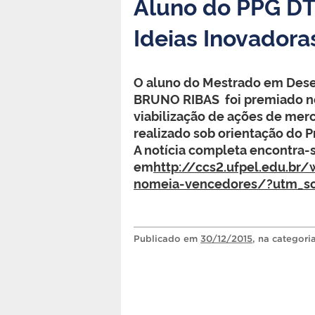
Aluno do PPG DT
Ideias Inovadora
O aluno do Mestrado em Desen
BRUNO RIBAS foi premiado no 
viabilização de ações de merca
realizado sob orientação do Pro
A notícia completa encontra-s
em
http://ccs2.ufpel.edu.b
nomeia-vencedores/?utm_so
Publicado
em
30/12/2015
, na categori