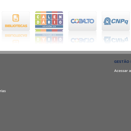
GESTÃO 
Acessar a
rias