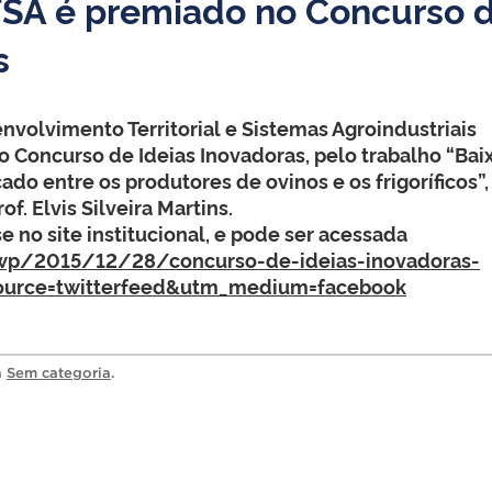
SA é premiado no Concurso 
s
volvimento Territorial e Sistemas Agroindustriais
Concurso de Ideias Inovadoras, pelo trabalho “Bai
do entre os produtores de ovinos e os frigoríficos”,
f. Elvis Silveira Martins.
e no site institucional, e pode ser acessada
r/wp/2015/12/28/concurso-de-ideias-inovadoras-
urce=twitterfeed&utm_medium=facebook
a
Sem categoria
.