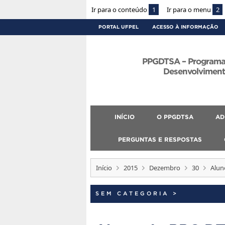
Ir para o conteúdo
1
Ir para o menu
2
PORTAL UFPEL
ACESSO À INFORMAÇÃO
PPGDTSA – Programa
Desenvolvimento
INÍCIO
O PPGDTSA
AD
PERGUNTAS E RESPOSTAS
Início
2015
Dezembro
30
Alun
SEM CATEGORIA
>