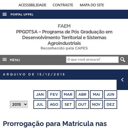
ACESSIBILIDADE
CONTRASTE
MAPA DO SITE
PORTAL UFPEL
ACESSO À INFORMAÇÃO
FAEM
PPGDTSA – Programa de Pós Graduação em
AUDITORIA
Desenvolvimento Territorial e Sistemas
Agroindustriais
COBALTO
Reconhecido pela CAPES
CONCURSOS
MENU
EDITAIS
INTERNACIONAL
ARQUIVO DE 15/12/2015
OUVIDORIA
PORTARIAS
JAN
FEV
MAR
ABR
MAI
JUN
TELEFONES
JUL
AGO
SET
OUT
NOV
DEZ
Prorrogação para Matrícula nas