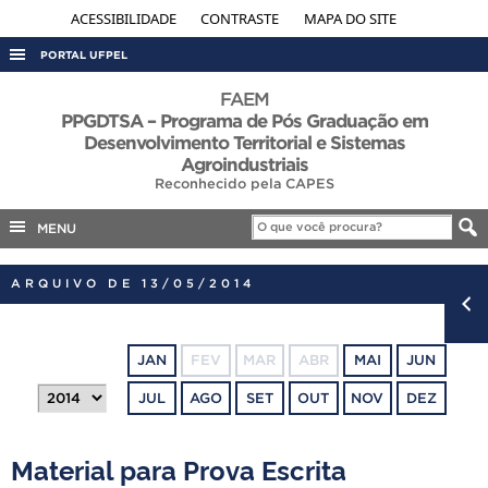
ACESSIBILIDADE
CONTRASTE
MAPA DO SITE
PORTAL UFPEL
ACESSO À INFORMAÇÃO
FAEM
PPGDTSA – Programa de Pós Graduação em
AUDITORIA
Desenvolvimento Territorial e Sistemas
Agroindustriais
COBALTO
Reconhecido pela CAPES
CONCURSOS
MENU
EDITAIS
INTERNACIONAL
ARQUIVO DE 13/05/2014
OUVIDORIA
PORTARIAS
JAN
FEV
MAR
ABR
MAI
JUN
TELEFONES
JUL
AGO
SET
OUT
NOV
DEZ
Material para Prova Escrita