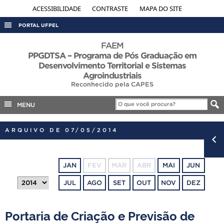
ACESSIBILIDADE
CONTRASTE
MAPA DO SITE
PORTAL UFPEL
ACESSO À INFORMAÇÃO
FAEM
PPGDTSA – Programa de Pós Graduação em
AUDITORIA
Desenvolvimento Territorial e Sistemas
Agroindustriais
COBALTO
Reconhecido pela CAPES
CONCURSOS
MENU
EDITAIS
INTERNACIONAL
ARQUIVO DE 07/05/2014
OUVIDORIA
PORTARIAS
JAN
FEV
MAR
ABR
MAI
JUN
TELEFONES
JUL
AGO
SET
OUT
NOV
DEZ
Portaria de Criação e Previsão de