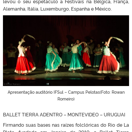
levou o seu espetáculo a Festivais na Bélgica, França,
Alemanha, Itália, Luxemburgo, Espanha e México.
Apresentação auditório IFSul – Campus Pelotas(Foto: Rowan
Romeiro)
BALLET TIERRA ADENTRO – MONTEVIDEO – URUGUAI
Firmando suas bases nas raízes folclóricas do Rio de La