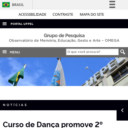
BRASIL
Simplifique!
ACESSIBILIDADE
CONTRASTE
MAPA DO SITE
Comunica BR
PORTAL UFPEL
Participe
ACESSO À INFORMAÇÃO
Grupo de Pesquisa
Acesso à informação
Observatório de Memória, Educação, Gesto e Arte – OMEGA
AUDITORIA
Legislação
MENU
COBALTO
Canais
CONCURSOS
EDITAIS
INTERNACIONAL
OUVIDORIA
PORTARIAS
NOTÍCIAS
TELEFONES
Curso de Dança promove 2º