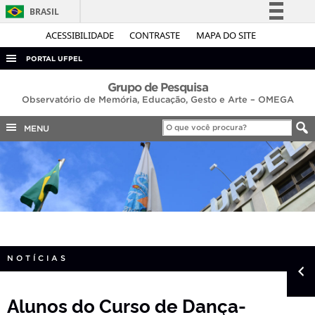
BRASIL
Simplifique!
ACESSIBILIDADE
CONTRASTE
MAPA DO SITE
Comunica BR
PORTAL UFPEL
Participe
ACESSO À INFORMAÇÃO
Grupo de Pesquisa
Acesso à informação
Observatório de Memória, Educação, Gesto e Arte – OMEGA
AUDITORIA
Legislação
MENU
COBALTO
Canais
CONCURSOS
EDITAIS
INTERNACIONAL
OUVIDORIA
PORTARIAS
NOTÍCIAS
TELEFONES
Alunos do Curso de Dança-