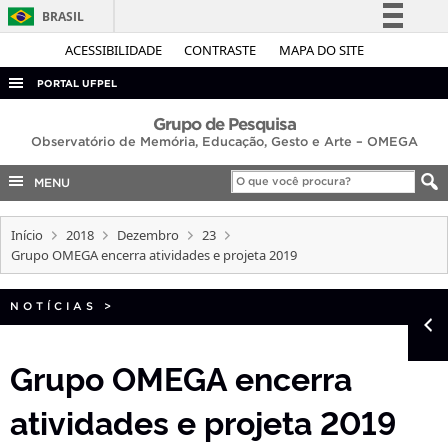
BRASIL
Simplifique!
ACESSIBILIDADE
CONTRASTE
MAPA DO SITE
Comunica BR
PORTAL UFPEL
Participe
ACESSO À INFORMAÇÃO
Grupo de Pesquisa
Acesso à informação
Observatório de Memória, Educação, Gesto e Arte – OMEGA
AUDITORIA
Legislação
MENU
COBALTO
Canais
CONCURSOS
Início
2018
Dezembro
23
Grupo OMEGA encerra atividades e projeta 2019
EDITAIS
INTERNACIONAL
NOTÍCIAS
>
OUVIDORIA
PORTARIAS
Grupo OMEGA encerra
TELEFONES
atividades e projeta 2019