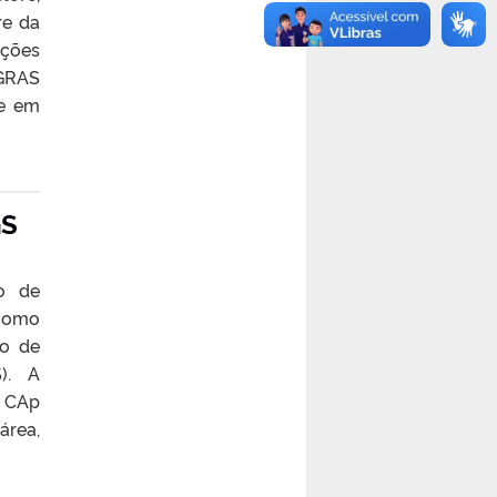
re da
ações
EGRAS
te em
GS
o de
 como
io de
S). A
o CAp
área,