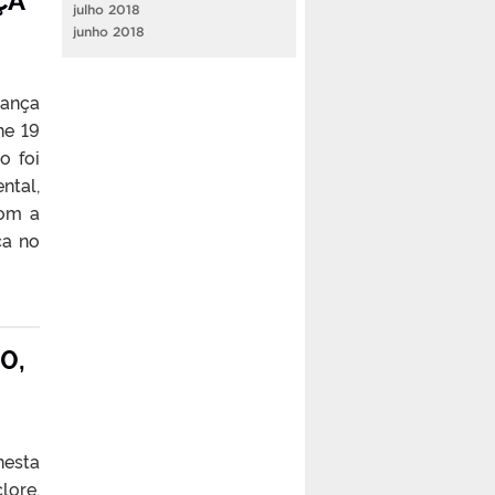
julho 2018
junho 2018
Dança
ne 19
o foi
ntal,
com a
ça no
0,
nesta
lore,