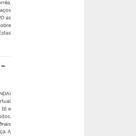
rrêa,
paços
20 às
sobre
Estas
 –
ANDA)
rtual
 16 e
itos,
inais
ça. A