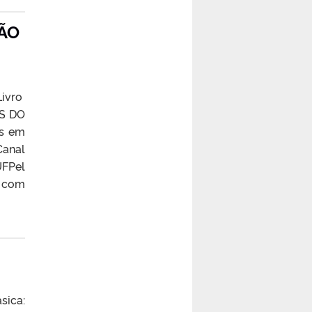
ÃO
Livro
AS DO
es em
Canal
UFPel
a com
sica: