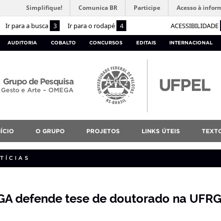
Simplifique!
Comunica BR
Participe
Acesso à infor
Ir para a busca
3
Ir para o rodapé
4
ACESSIBILIDADE
AUDITORIA
COBALTO
CONCURSOS
EDITAIS
INTERNACIONAL
Grupo de Pesquisa
, Gesto e Arte – OMEGA
NÍCIO
O GRUPO
PROJETOS
LINKS ÚTEIS
TEXT
TÍCIAS
A defende tese de doutorado na UFR