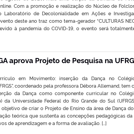
nline. Com a promoção e realização do Núcleo de Folclo
Laboratório de Decolonialidade em Ações e Investig
o evento deste ano traz como tema-gerador “CULTURAS N
ido à pandemia do COVID-19, o evento será totalmen
]
A aprova Projeto de Pesquisa na UFR
urrículo em Movimento: inserção da Dança no Colégi
FRGS”, coordenado pela professora Débora Allemand, tem
serção da Dança como componente curricular no Colég
p) da Universidade Federal do Rio Grande do Sul (UFRG
 objetivo de criar o Projeto de Ensino da área de Dança d
ção teórica que sustenta as concepções pedagógicas da 
ivos de aprendizagem e a forma de avaliação. […]