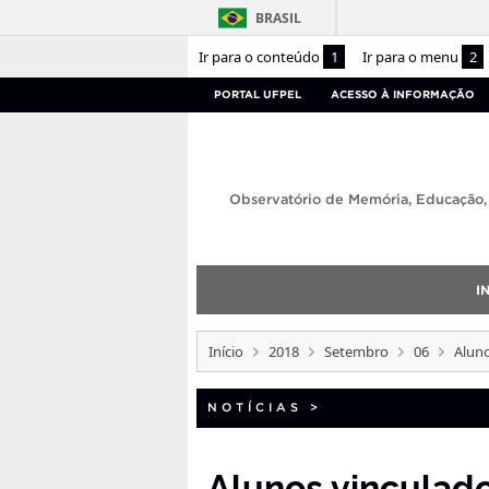
BRASIL
Ir para o conteúdo
1
Ir para o menu
2
PORTAL UFPEL
ACESSO À INFORMAÇÃO
Observatório de Memória, Educação
I
Início
2018
Setembro
06
Aluno
NOTÍCIAS
>
Alunos vinculad