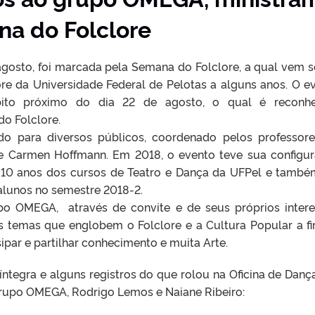
na do Folclore
agosto, foi marcada pela Semana do Folclore, a qual vem 
re da Universidade Federal de Pelotas a alguns anos. O e
ito próximo do dia 22 de agosto, o qual é reconhe
o Folclore.
ado para diversos públicos, coordenado pelos professor
e Carmen Hoffmann. Em 2018, o evento teve sua configu
10 anos dos cursos de Teatro e Dança da UFPel e també
alunos no semestre 2018-2.
upo OMEGA, através de convite e de seus próprios intere
os temas que englobem o Folclore e a Cultura Popular a f
ipar e partilhar conhecimento e muita Arte.
ntegra e alguns registros do que rolou na Oficina de Danç
grupo OMEGA, Rodrigo Lemos e Naiane Ribeiro: