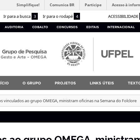
Simplifique!
Comunica BR
Participe
Acesso à infor
Ir para a busca
3
Ir para o rodapé
4
ACESSIBILIDADE
AUDITORIA
COBALTO
CONCURSOS
EDITAIS
INTERNACIONAL
Grupo de Pesquisa
, Gesto e Arte – OMEGA
NÍCIO
O GRUPO
PROJETOS
LINKS ÚTEIS
TEXT
s vinculados ao grupo OMEGA, ministram oficinas na Semana do Folclore
os ao grupo OMEGA, ministra