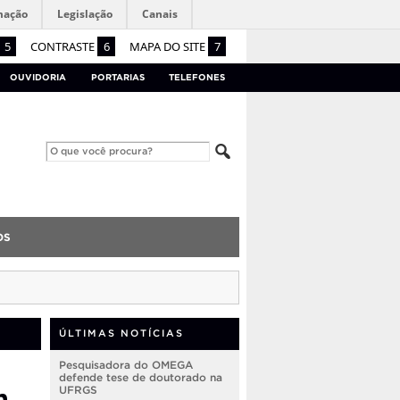
mação
Legislação
Canais
5
CONTRASTE
6
MAPA DO SITE
7
OUVIDORIA
PORTARIAS
TELEFONES
OS
ÚLTIMAS NOTÍCIAS
Pesquisadora do OMEGA
defende tese de doutorado na
m
UFRGS