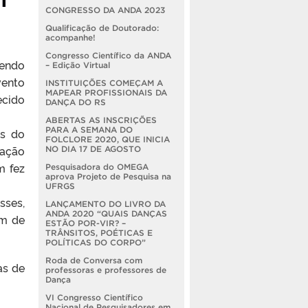
CONGRESSO DA ANDA 2023
Qualificação de Doutorado:
acompanhe!
Congresso Científico da ANDA
sendo
– Edição Virtual
vento
INSTITUIÇÕES COMEÇAM A
MAPEAR PROFISSIONAIS DA
cido
DANÇA DO RS
ABERTAS AS INSCRIÇÕES
PARA A SEMANA DO
es do
FOLCLORE 2020, QUE INICIA
ração
NO DIA 17 DE AGOSTO
m fez
Pesquisadora do OMEGA
aprova Projeto de Pesquisa na
UFRGS
sses,
LANÇAMENTO DO LIVRO DA
ANDA 2020 “QUAIS DANÇAS
im de
ESTÃO POR-VIR? –
TRÂNSITOS, POÉTICAS E
POLÍTICAS DO CORPO”
Roda de Conversa com
as de
professoras e professores de
Dança
VI Congresso Científico
Nacional de Pesquisadores em