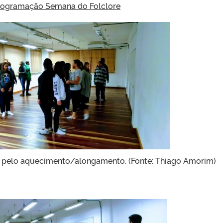
rogramação Semana do Folclore
do pelo aquecimento/alongamento. (Fonte: Thiago Amorim)