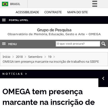
BRASIL
Simplifique!
ACESSIBILIDADE
CONTRASTE
MAPA DO SITE
Comunica BR
PORTAL UFPEL
Participe
ACESSO À INFORMAÇÃO
Grupo de Pesquisa
Acesso à informação
Observatório de Memória, Educação, Gesto e Arte – OMEGA
AUDITORIA
Legislação
MENU
COBALTO
Canais
CONCURSOS
Início
2018
Setembro
19
OMEGA tem presença marcante na inscrição de trabalhos na SIIEPE
EDITAIS
INTERNACIONAL
NOTÍCIAS
>
OUVIDORIA
PORTARIAS
OMEGA tem presença
TELEFONES
marcante na inscrição de