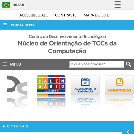
BRASIL
Simplifique!
ACESSIBILIDADE
CONTRASTE
MAPA DO SITE
Comunica BR
PORTAL UFPEL
Participe
ACESSO À INFORMAÇÃO
Centro de Desenvolvimento Tecnológico
Acesso à informação
Núcleo de Orientação de TCCs da
AUDITORIA
Computação
Legislação
COBALTO
Canais
MENU
CONCURSOS
EDITAIS
INTERNACIONAL
OUVIDORIA
PORTARIAS
TELEFONES
NOTÍCIAS