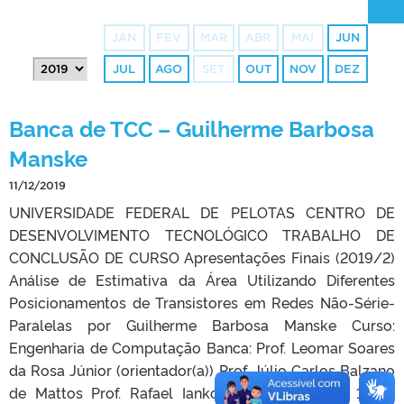
JAN
FEV
MAR
ABR
MAI
JUN
JUL
AGO
SET
OUT
NOV
DEZ
Banca de TCC – Guilherme Barbosa
Manske
11/12/2019
UNIVERSIDADE FEDERAL DE PELOTAS CENTRO DE
DESENVOLVIMENTO TECNOLÓGICO TRABALHO DE
CONCLUSÃO DE CURSO Apresentações Finais (2019/2)
Análise de Estimativa da Área Utilizando Diferentes
Posicionamentos de Transistores em Redes Não-Série-
Paralelas por Guilherme Barbosa Manske Curso:
Engenharia de Computação Banca: Prof. Leomar Soares
da Rosa Júnior (orientador(a)) Prof. Júlio Carlos Balzano
de Mattos Prof. Rafael Iankowski Soares Data: 11 de