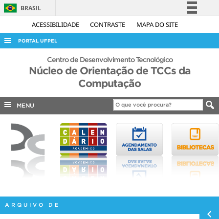
BRASIL
Simplifique!
ACESSIBILIDADE
CONTRASTE
MAPA DO SITE
Comunica BR
PORTAL UFPEL
Participe
ACESSO À INFORMAÇÃO
Centro de Desenvolvimento Tecnológico
Acesso à informação
Núcleo de Orientação de TCCs da
AUDITORIA
Computação
Legislação
COBALTO
Canais
MENU
CONCURSOS
EDITAIS
INTERNACIONAL
OUVIDORIA
PORTARIAS
TELEFONES
ARQUIVO DE