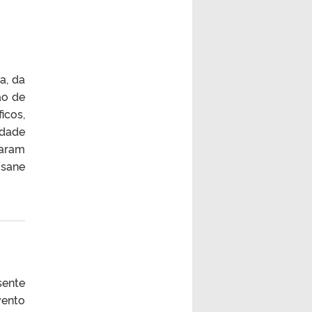
a, da
ão de
icos,
idade
caram
usane
sente
vento