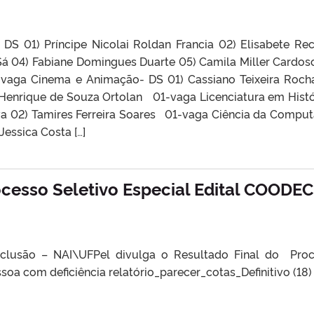
 DS 01) Príncipe Nicolai Roldan Francia 02) Elisabete Re
Sá 04) Fabiane Domingues Duarte 05) Camila Miller Cardos
vaga Cinema e Animação- DS 01) Cassiano Teixeira Roch
 Henrique de Souza Ortolan 01-vaga Licenciatura em Histó
lva 02) Tamires Ferreira Soares 01-vaga Ciência da Compu
Jessica Costa […]
ocesso Seletivo Especial Edital COODEC
nclusão – NAI\UFPel divulga o Resultado Final do Pro
ssoa com deficiência relatório_parecer_cotas_Definitivo (18