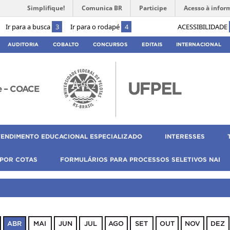
Simplifique!
Comunica BR
Participe
Acesso à infor
Ir para a busca
3
Ir para o rodapé
4
ACESSIBILIDADE
AUDITORIA
COBALTO
CONCURSOS
EDITAIS
INTERNACIONAL
e – COACE
TENDIMENTO EDUCACIONAL ESPECIALIZADO
INTERESSES
 POR COTAS
FORMULÁRIOS PARA PROCESSOS SELETIVOS NAI
ABR
MAI
JUN
JUL
AGO
SET
OUT
NOV
DEZ