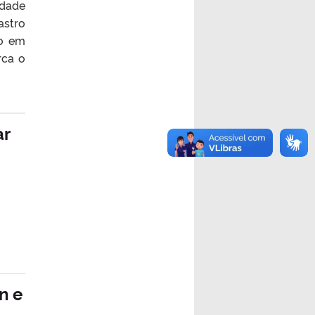
idade
astro
do em
rca o
ar
n e