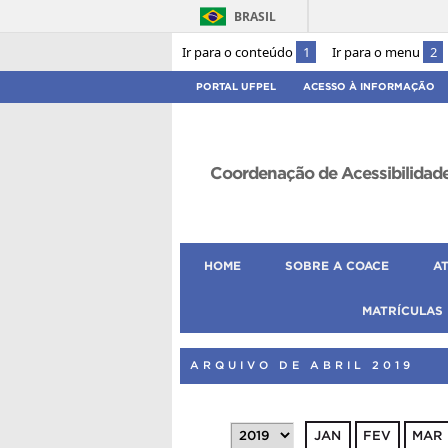
BRASIL
Ir para o conteúdo
1
Ir para o menu
2
PORTAL UFPEL
ACESSO À INFORMAÇÃO
Coordenação de Acessibilidad
HOME
SOBRE A COACE
A
MATRÍCULAS
ARQUIVO DE ABRIL 2019
JAN
FEV
MAR