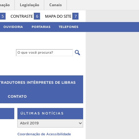
mação
Legislação
Canais
5
CONTRASTE
6
MAPA DO SITE
7
OUVIDORIA
PORTARIAS
TELEFONES
TRADUTORES INTÉRPRETES DE LIBRAS
CONTATO
ÚLTIMAS NOTÍCIAS
Últimas
Notícias
Coordenação de Acessibilidade