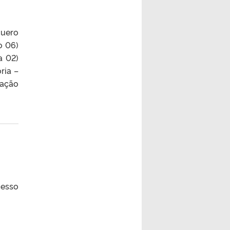
cuero
o 06)
a 02)
ria –
tação
cesso
)