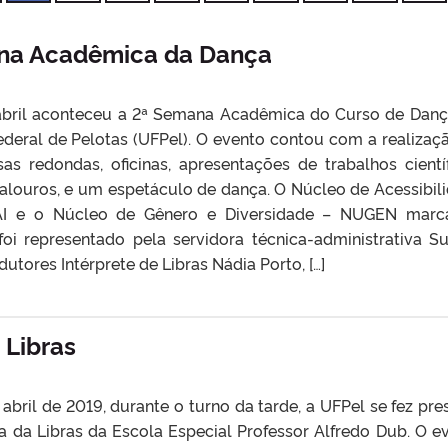
na Acadêmica da Dança
abril aconteceu a 2ª Semana Acadêmica do Curso de Danç
ederal de Pelotas (UFPel). O evento contou com a realizaç
as redondas, oficinas, apresentações de trabalhos científ
alouros, e um espetáculo de dança. O Núcleo de Acessibil
AI e o Núcleo de Gênero e Diversidade – NUGEN mar
 foi representado pela servidora técnica-administrativa S
tores Intérprete de Libras Nádia Porto, […]
 Libras
 abril de 2019, durante o turno da tarde, a UFPel se fez pre
a da Libras da Escola Especial Professor Alfredo Dub. O e