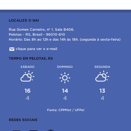
LOCALIZE O NAI
Rua Gomes Carneiro, nº 1. Sala B406.
Pelotas - RS, Brasil - 96010-610
Horário: Das 8h ao 12h e das 14h às 18h. (segunda à sexta-feira)
clique para ver o e-mail
TEMPO EM PELOTAS, RS
SÁBADO
DOMINGO
SEGUNDA
16
14
13
4
4
4
Fonte: CPPMet / UFPel
REDES SOCIAIS