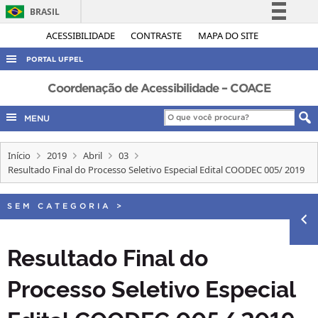
BRASIL
Simplifique!
ACESSIBILIDADE
CONTRASTE
MAPA DO SITE
Comunica BR
PORTAL UFPEL
Participe
ACESSO À INFORMAÇÃO
Coordenação de Acessibilidade – COACE
Acesso à informação
AUDITORIA
MENU
Legislação
COBALTO
Canais
Início
2019
Abril
03
CONCURSOS
Resultado Final do Processo Seletivo Especial Edital COODEC 005/ 2019
EDITAIS
INTERNACIONAL
SEM CATEGORIA
>
OUVIDORIA
Resultado Final do
PORTARIAS
Processo Seletivo Especial
TELEFONES