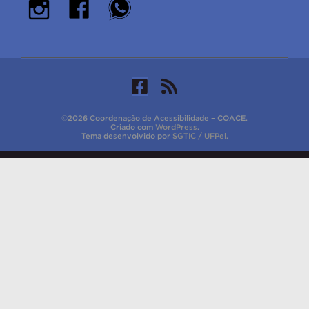
©2026 Coordenação de Acessibilidade – COACE.
Criado com
WordPress
.
Tema desenvolvido por
SGTIC / UFPel
.