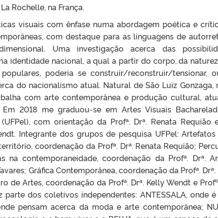
La Rochelle, na França.
ticas visuais com ênfase numa abordagem poética e críti
temporâneas, com destaque para as linguagens de autorret
idimensional. Uma investigação acerca das possibili
a identidade nacional, a qual a partir do corpo, da naturez
populares, poderia se construir/reconstruir/tensionar, o
cerca do nacionalismo atual. Natural de São Luiz Gonzaga,
abalha com arte contemporânea e produção cultural, at
s. Em 2018 me graduou-se em Artes Visuais Bacharela
 (UFPel), com orientação da Profª. Drª. Renata Requião 
Wendt. Integrante dos grupos de pesquisa UFPel: Artefatos
erritório, coordenação da Profª. Drª. Renata Requião; Perc
ias na contemporaneidade, coordenação da Profª. Drª. A
Tavares; Gráfica Contemporânea, coordenação da Profª. Drª. 
o de Artes, coordenação da Profª. Drª. Kelly Wendt e Profº.
az parte dos coletivos independentes: ANTESSALA, onde 
 onde pensam acerca da moda e arte contemporânea; 