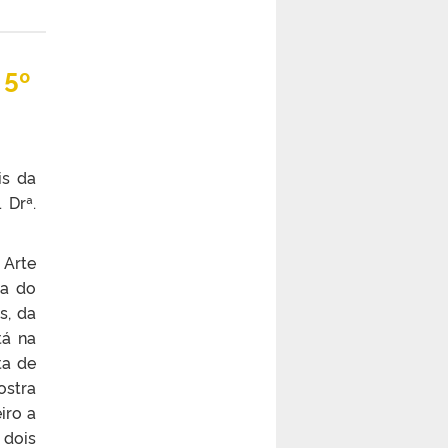
 5º
is da
 Drª.
Arte
ia do
s, da
tá na
ta de
ostra
iro a
 dois