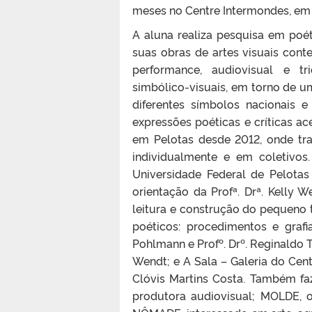
meses no Centre Intermondes, em 
A aluna realiza pesquisa em poé
suas obras de artes visuais con
performance, audiovisual e tr
simbólico-visuais, em torno de um
diferentes símbolos nacionais e 
expressões poéticas e críticas a
em Pelotas desde 2012, onde tr
individualmente e em coletivo
Universidade Federal de Pelotas
orientação da Profª. Drª. Kelly 
leitura e construção do pequeno t
poéticos: procedimentos e graf
Pohlmann e Profº. Drº. Reginaldo 
Wendt; e A Sala – Galeria do Centr
Clóvis Martins Costa. Também f
produtora audiovisual; MOLDE,