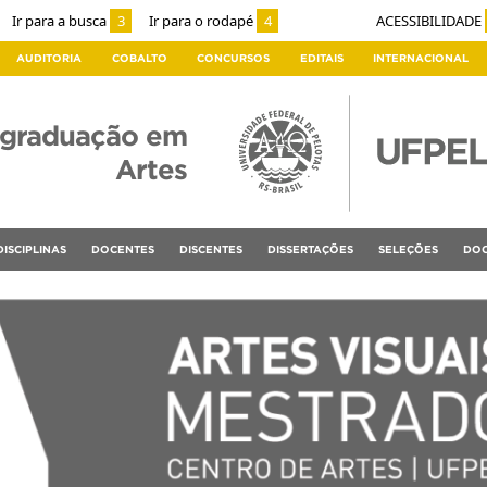
Ir para a busca
3
Ir para o rodapé
4
ACESSIBILIDADE
AUDITORIA
COBALTO
CONCURSOS
EDITAIS
INTERNACIONAL
-graduação em
Artes
DISCIPLINAS
DOCENTES
DISCENTES
DISSERTAÇÕES
SELEÇÕES
DOC