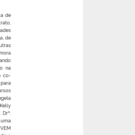
ca de
rato,
dades
a, de
utras
 mora
uando
do na
e co-
 para
ursos
ngela
Kelly
 Drº.
é uma
NUVEM