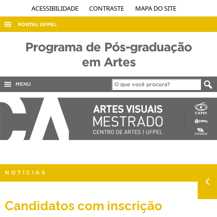
ACESSIBILIDADE
CONTRASTE
MAPA DO SITE
PORTAL UFPEL
ACESSO À INFORMAÇÃO
Programa de Pós-graduação
AUDITORIA
em Artes
COBALTO
MENU
CONCURSOS
EDITAIS
INTERNACIONAL
OUVIDORIA
PORTARIAS
NOTÍCIAS
TELEFONES
Candidatos com inscrição