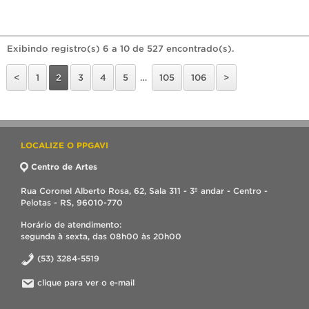
Exibindo registro(s) 6 a 10 de 527 encontrado(s).
<
1
2
3
4
5
…
105
106
>
LOCALIZE O PPGAVI
Centro de Artes
Rua Coronel Alberto Rosa, 62, Sala 311 - 3º andar - Centro -
Pelotas - RS, 96010-770
Horário de atendimento:
segunda à sexta, das 08h00 às 20h00
(53) 3284-5519
clique para ver o e-mail