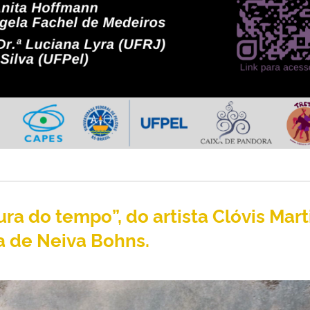
ra do tempo”, do artista Clóvis Mart
a de Neiva Bohns.