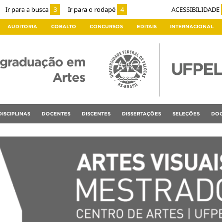
Ir para a busca
3
Ir para o rodapé
4
ACESSIBILIDADE
AUDITORIA
COBALTO
CONCURSOS
EDITAIS
INTERNACIONAL
-graduação em
Artes
DISCIPLINAS
DOCENTES
DISCENTES
DISSERTAÇÕES
SELEÇÕES
DOC