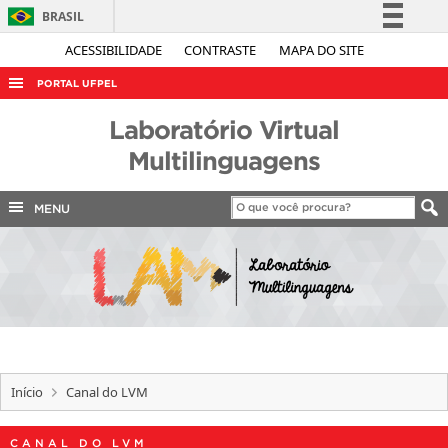
BRASIL
Simplifique!
ACESSIBILIDADE
CONTRASTE
MAPA DO SITE
Comunica BR
PORTAL UFPEL
Participe
ACESSO À INFORMAÇÃO
Laboratório Virtual
Acesso à informação
AUDITORIA
Multilinguagens
Legislação
COBALTO
Canais
MENU
CONCURSOS
EDITAIS
INTERNACIONAL
OUVIDORIA
PORTARIAS
Início
Canal do LVM
TELEFONES
CANAL DO LVM