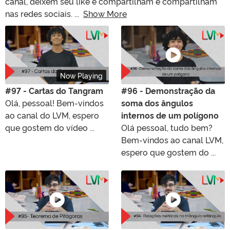
canal, deixem seu like e compartilham e compartilham
nas redes sociais.
...
Show More
Now Playing
#97 - Cartas do Tangram
#96 - Demonstração da
Olá, pessoal! Bem-vindos
soma dos ângulos
ao canal do LVM, espero
internos de um polígono
que gostem do vídeo ...
Olá pessoal, tudo bem?
Bem-vindos ao canal LVM,
espero que gostem do ...