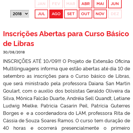
JAN
FEV
MAR
ABR
MAI
JUN
JUL
AGO
SET
OUT
NOV
DEZ
Inscrições Abertas para Curso Básico
de Libras
30/08/2018
INSCRIÇÕES ATÉ 10/09!!! O Projeto de Extensão Oficina
Multilinguagens informa que estão abertas até dia 10 de
setembro as inscrições para o Curso básico de Libras,
que será ministrado pela professora Daiana San Martin
Goulart, com o auxilio dos bolsistas Geraldo Oliveira da
Silva, Mônica Falcão Duarte, Andréia Sell Quandt, Letiane
Ludwig Mielke, Patricia Casarin Peil, Patrícia Guterres
Borges e e a coordenadora do LAM, professora Rita de
Cássia de Souza Soares Ramos. O curso tem duração de
40 horas e ocorrerá presencialmente o primeiro